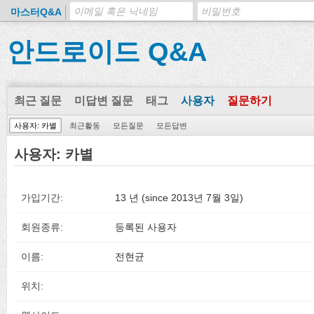
마스터Q&A
안드로이드 Q&A
최근 질문
미답변 질문
태그
사용자
질문하기
사용자: 카별
최근활동
모든질문
모든답변
사용자: 카별
가입기간:
13 년 (since 2013년 7월 3일)
회원종류:
등록된 사용자
이름:
전현균
위치: