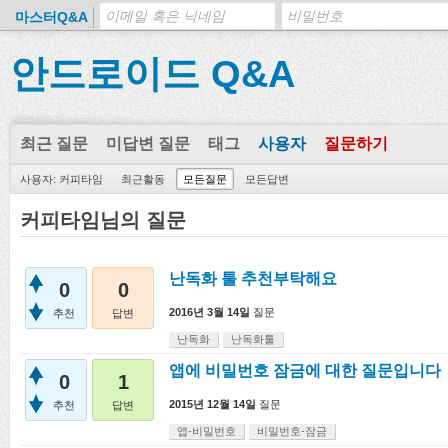
마스터Q&A
안드로이드 Q&A
최근 질문
미답변 질문
태그
사용자
질문하기
사용자: 커피타임
최근활동
모든질문
모든답변
커피타임님의 질문
난독화 툴 추천부탁해요
0
0
2016년 3월 14일
질문
추천
답변
난독화
난독화툴
앱에 비밀번호 잠금에 대한 질문입니다
0
1
2015년 12월 14일
질문
추천
답변
앱-비밀번호
비밀번호-잠금