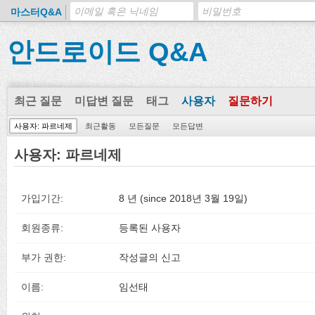
마스터Q&A
안드로이드 Q&A
최근 질문
미답변 질문
태그
사용자
질문하기
사용자: 파르네제
최근활동
모든질문
모든답변
사용자: 파르네제
가입기간:
8 년 (since 2018년 3월 19일)
회원종류:
등록된 사용자
부가 권한:
작성글의 신고
이름:
임선태