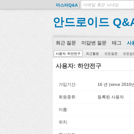
마스터Q&A
안드로이드 Q&
최근 질문
미답변 질문
태그
사
사용자: 하얀전구
최근활동
모든질문
모든답
사용자: 하얀전구
가입기간:
16 년 (since 201
회원종류:
등록된 사용자
이름:
위치: