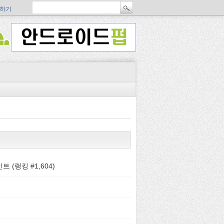
하기
트 (랭킹 #
1,604
)