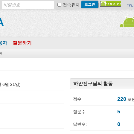
접속유지
가입
A
용자
질문하기
변
하얀전구님의 활동
0년 6월 21일)
220
점수:
포인
5
질문수:
0
답변수: