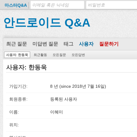
마스터Q&A
안드로이드 Q&A
최근 질문
미답변 질문
태그
사용자
질문하기
사용자: 한동욱
최근활동
모든질문
모든답변
사용자: 한동욱
가입기간:
8 년 (since 2018년 7월 16일)
회원종류:
등록된 사용자
이름:
이혜미
위치: