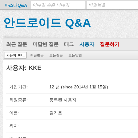
마스터Q&A
안드로이드 Q&A
최근 질문
미답변 질문
태그
사용자
질문하기
사용자: KKE
최근활동
모든질문
모든답변
사용자: KKE
가입기간:
12 년 (since 2014년 1월 15일)
회원종류:
등록된 사용자
이름:
김가은
위치: