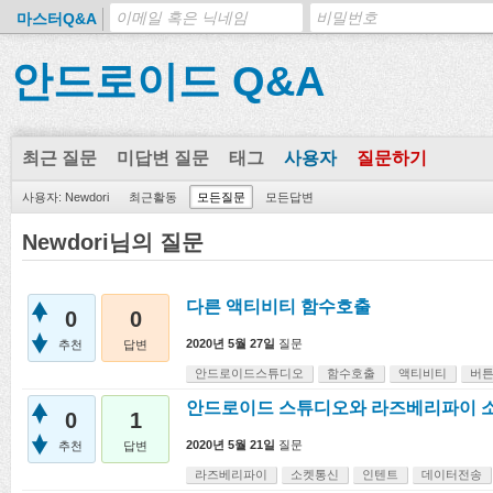
마스터Q&A
안드로이드 Q&A
최근 질문
미답변 질문
태그
사용자
질문하기
사용자: Newdori
최근활동
모든질문
모든답변
Newdori님의 질문
다른 액티비티 함수호출
0
0
2020년 5월 27일
질문
추천
답변
안드로이드스튜디오
함수호출
액티비티
버
안드로이드 스튜디오와 라즈베리파이 
0
1
2020년 5월 21일
질문
추천
답변
라즈베리파이
소켓통신
인텐트
데이터전송