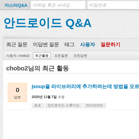
마스터Q&A
안드로이드 Q&A
최근 질문
미답변 질문
태그
사용자
질문하기
사용자: chobo2
최근활동
모든질문
모든답변
chobo2님의 최근 활동
jsoup을 라이브러리에 추가하려는데 방법을 모
0
2020년 11월 7일
수정
답변
초보
안드로이드-스튜디오
라이브러리