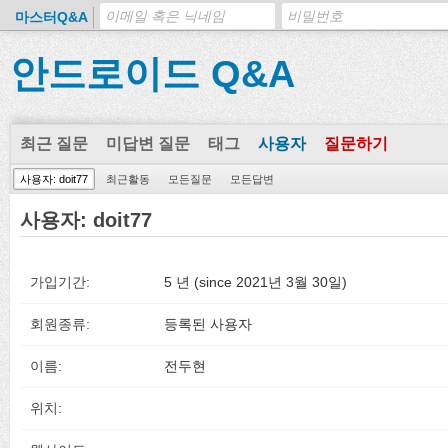
마스터Q&A
안드로이드 Q&A
최근 질문
미답변 질문
태그
사용자
질문하기
사용자: doit77
최근활동
모든질문
모든답변
사용자: doit77
가입기간:
5 년 (since 2021년 3월 30일)
회원종류:
등록된 사용자
이름:
전두현
위치: