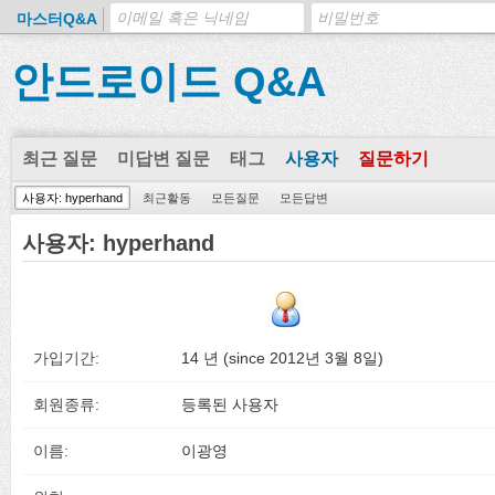
마스터Q&A
안드로이드 Q&A
최근 질문
미답변 질문
태그
사용자
질문하기
사용자: hyperhand
최근활동
모든질문
모든답변
사용자: hyperhand
가입기간:
14 년 (since 2012년 3월 8일)
회원종류:
등록된 사용자
이름:
이광영