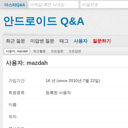
마스터Q&A
안드로이드 Q&A
최근 질문
미답변 질문
태그
사용자
질문하기
사용자: mazdah
최근활동
모든질문
모든답변
사용자: mazdah
가입기간:
16 년 (since 2010년 7월 22일)
회원종류:
등록된 사용자
이름:
위치: