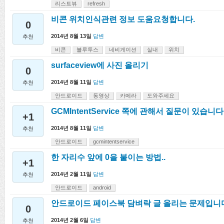
리스트뷰
refresh
비콘 위치인식관련 정보 도움요청합니다.
0
2014년 8월 13일
답변
추천
비콘
블루투스
네비게이션
실내
위치
surfaceview에 사진 올리기
0
2014년 8월 11일
답변
추천
안드로이드
동영상
카메라
도와주세요
GCMIntentService 쪽에 관해서 질문이 있습니다
+1
2014년 8월 11일
답변
추천
안드로이드
gcmintentservice
한 자리수 앞에 0을 붙이는 방법..
+1
2014년 2월 11일
답변
추천
안드로이드
android
안드로이드 페이스북 담벼락 글 올리는 문제입니
0
2014년 2월 6일
답변
추천