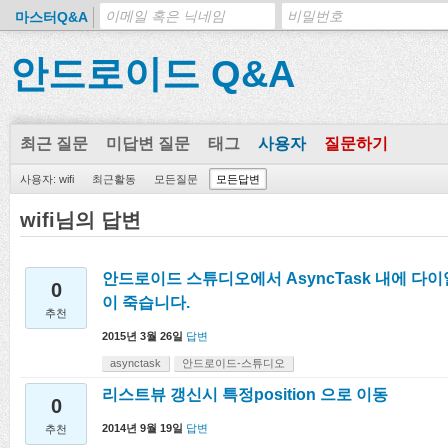
마스터Q&A
안드로이드 Q&A
최근 질문
미답변 질문
태그
사용자
질문하기
사용자: wifi
최근활동
모든질문
모든답변
wifi님의 답변
안드로이드 스튜디오에서 AsyncTask 내에 다이
0
이 죽습니다.
추천
2015년 3월 26일
답변
asynctask
안드로이드-스튜디오
리스트뷰 갱신시 특정position 으로 이동
0
2014년 9월 19일
답변
추천