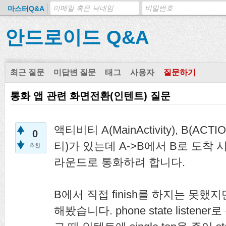
마스터Q&A
안드로이드 Q&A
최근 질문
미답변 질문
태그
사용자
질문하기
통화 앱 관련 화면전환(인텐트) 질문
액티비티 A(MainActivity), B(A
0
티)가 있는데 A->B에서 B로 도착 시,
추천
라운드로 통화하려 합니다.
B에서 직접 finish를 하지는 못했
해봤습니다. phone state liste