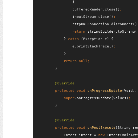
}

                bufferedReader.close()
inputStream.close()
httpURLConnection.disconnect()
                return 
stringBuilder.toString(
} 
catch 
(Exception e) {

                e.printStackTrace()
}

}

protected void 
onProgressUpdate
(Void..
super
.onProgressUpdate(values)
}

protected void 
onPostExecute
(String res
            Intent intent = 
new 
Intent(MainAct