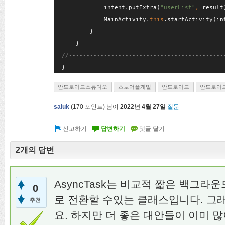
intent.putExtra(
"userList"
, 
result
MainActivity.
this
.startActivity(in
}

}
안드로이드스튜디오
초보어플개발
안드로이드
안드로이
saluk
(
170
포인트)
님이
2022년 4월 27일
질문
2개의 답변
AsyncTask는 비교적 짧은 백그
0
로 전환할 수있는 클래스입니다. 그
추천
요. 하지만 더 좋은 대안들이 이미 