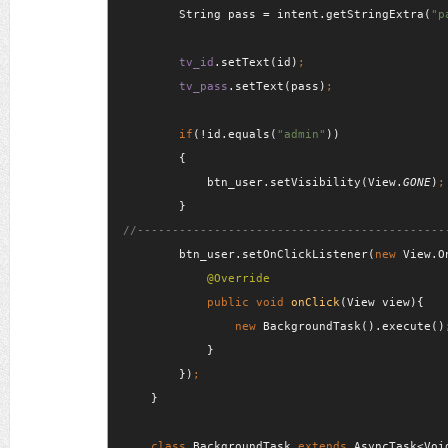
String pass = intent.getStringExtra(
"p
tv_id
.setText(id)
tv_pass
.setText(pass)
        if
(!id.equals(
"admin"
))

        {

            btn_user.setVisibility(View.
GONE
)
btn_user.setOnClickListener(
new 
View.O
public void 
onClick
(View view){

new 
BackgroundTask().execute()
}

        })
}

class 
BackgroundTask 
extends 
AsyncTask<Voi