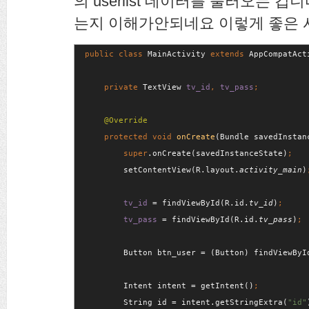
의 userlist 데이터를 불러오는 
는지 이해가안되네요 이렇게 좋은 
public class 
MainActivity 
extends 
AppCompatActi
private 
TextView 
tv_id
, 
tv_pass
protected void 
onCreate
(Bundle savedInstanc
super
.onCreate(savedInstanceState)
setContentView(R.layout.
activity_main
)
tv_id 
= findViewById(R.id.
tv_id
)
tv_pass 
= findViewById(R.id.
tv_pass
)
Button btn_user = (Button) findViewByI
Intent intent = getIntent()
String id = intent.getStringExtra(
"id"