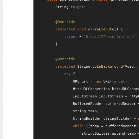
        String 
target
protected void 
onPreExecute
() {

target 
= 
"http://IP/userlist.php"
}

protected 
String 
doInBackground
(Void..
try 
{

                URL url = 
new 
URL(
target
)
HttpURLConnection httpURLConne
InputStream inputStream = http
BufferedReader bufferedReader 
String temp
StringBuilder stringBuilder = 
                while 
((temp = bufferedReader.
                    stringBuilder.append(temp 