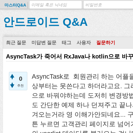
마스터Q&A
안드로이드 Q&A
최근 질문
미답변 질문
태그
사용자
질문하기
AsyncTask가 죽어서 RxJava나 kotlin으
AsyncTask로 회원관리 하는 어플
0
상부터는 못쓴다고 하더라고요. 그러면 Rx
추천
으로 바꿔야하는데 도저히 변경방법
도 간단한 예제 하나 던져주고 끝나
겨오는거라 영 이해가안되네요... 구동
튼 누르면 고객관리 페이지로 넘어가고