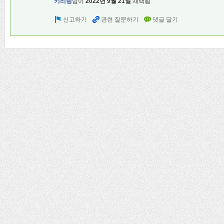
키리링
님이
2022년 9월 21일
채택됨