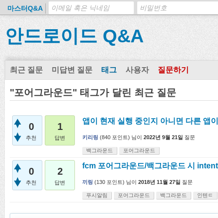
마스터Q&A
안드로이드 Q&A
최근 질문
미답변 질문
태그
사용자
질문하기
"포어그라운드" 태그가 달린 최근 질문
앱이 현재 실행 중인지 아니면 다른 앱이
0
1
키리링
(
840
포인트)
님이
2022년 9월 21일
질문
추천
답변
백그라운드
포어그라운드
fcm 포어그라운드/백그라운드 시 inte
0
2
끼링
(
130
포인트)
님이
2018년 11월 27일
질문
추천
답변
푸시알림
포어그라운드
백그라운드
인텐ㅌ