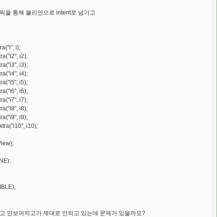
을 통해 불리안으로 intent로 넘기고
"i", i);
"i2", i2);
"i3", i3);
"i4", i4);
"i5", i5);
"i6", i6);
"i7", i7);
"i8", i8);
"i9", i9);
a("i10", i10);
iew);
NE);
IBLE);
고 안보여지고가 제대로 안되고 있는데 문제가 있을까요?