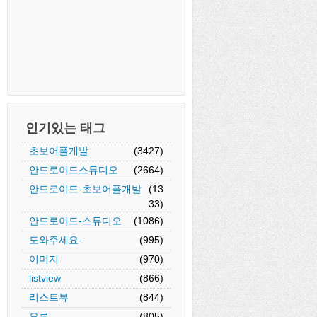
인기있는 태그
초보어플개발
(3427)
안드로이드스튜디오
(2664)
안드로이드-초보어플개발
(13
33)
안드로이드-스튜디오
(1086)
도와주세요-
(995)
이미지
(970)
listview
(866)
리스트뷰
(844)
오류
(805)