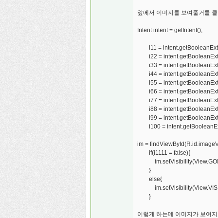
앞에서 이미지를 보여줄거를 클릭
Intent intent = getIntent();
i11 = intent.getBooleanExtra(
i22 = intent.getBooleanExtra(
i33 = intent.getBooleanExtra(
i44 = intent.getBooleanExtra(
i55 = intent.getBooleanExtra(
i66 = intent.getBooleanExtra(
i77 = intent.getBooleanExtra(
i88 = intent.getBooleanExtra(
i99 = intent.getBooleanExtra(
i100 = intent.getBooleanExtr
im = findViewById(R.id.imageV
if(i1111 = false){
im.setVisibility(View.GO
}
else{
im.setVisibility(View.VIS
}
이렇게 하는데 이미지가 보여지