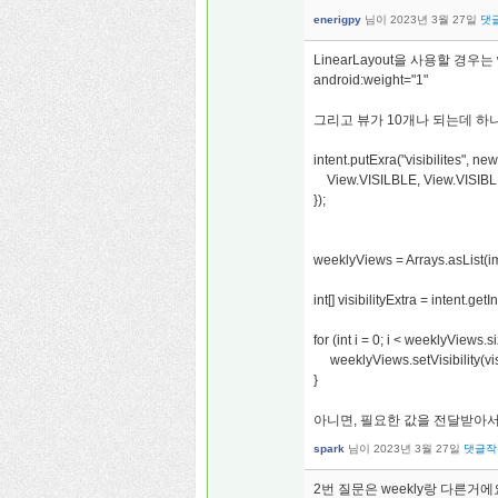
enerigpy
님이
2023년 3월 27일
댓
LinearLayout을 사용할 경
android:weight="1"
그리고 뷰가 10개나 되는데 하
intent.putExra("visibilites", new
View.VISILBLE, View.VISIBLE
});
weeklyViews = Arrays.asLis
int[] visibilityExtra = intent.getI
for (int i = 0; i < weeklyViews.si
weeklyViews.setVisibility(visib
}
아니면, 필요한 값을 전달받아서
spark
님이
2023년 3월 27일
댓글작
2번 질문은 weekly랑 다른거에