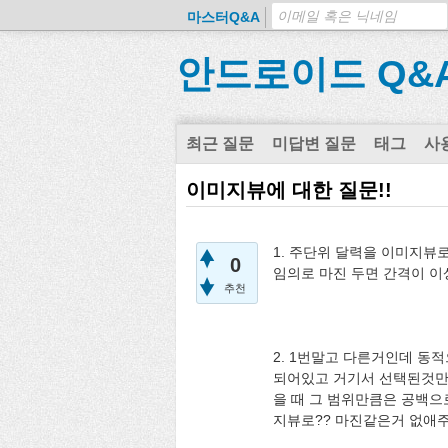
마스터Q&A
안드로이드 Q&
최근 질문
미답변 질문
태그
사
이미지뷰에 대한 질문!!
1. 주단위 달력을 이미지뷰
0
임의로 마진 두면 간격이 이
추천
2. 1번말고 다른거인데 동
되어있고 거기서 선택된것만 보
을 때 그 범위만큼은 공백
지뷰로?? 마진같은거 없애