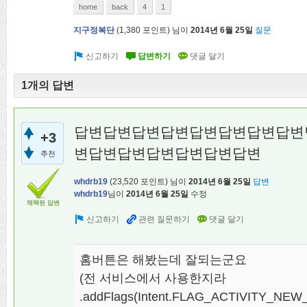
home
back
4
1
지구정복단
(
1,380
포인트)
님이
2014년 6월 25일
질문
1개의 답변
답변답변답변답변답변답변답변답변
+3
변답변답변답변답변답변답변
추천
whdrb19
(
23,520
포인트)
님이
2014년 6월 25일
답변
whdrb19
님이
2014년 6월 25일
수정
채택된 답변
홈버튼은 해봤는데 잘되는군요
(전 서비스에서 사용한지라
.addFlags(Intent.FLAG_ACTIVITY_N