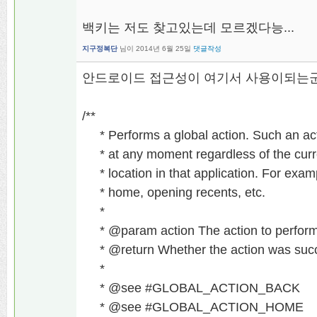
백키는 저도 찾고있는데 모르겠다능...
지구정복단
님이
2014년 6월 25일
댓글작성
안드로이드 접근성이 여기서 사용이되는
/**
* Performs a global action. Such an ac
* at any moment regardless of the curre
* location in that application. For exam
* home, opening recents, etc.
*
* @param action The action to perform
* @return Whether the action was succe
*
* @see #GLOBAL_ACTION_BACK
* @see #GLOBAL_ACTION_HOME