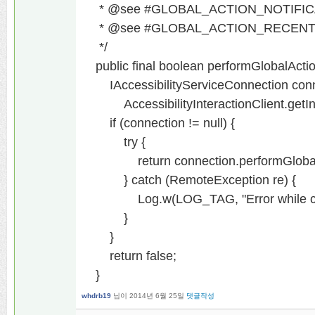
* @see #GLOBAL_ACTION_NOTIFIC
* @see #GLOBAL_ACTION_RECEN
*/
public final boolean performGlobalAction
IAccessibilityServiceConnection conn
AccessibilityInteractionClient.getIns
if (connection != null) {
try {
return connection.performGlobalAc
} catch (RemoteException re) {
Log.w(LOG_TAG, "Error while calling
}
}
return false;
}
whdrb19
님이
2014년 6월 25일
댓글작성