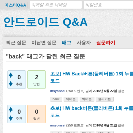
마스터Q&A
안드로이드 Q&A
최근 질문
미답변 질문
태그
사용자
질문하기
"back" 태그가 달린 최근 질문
초보) HW Back버튼(물리버튼) 1회 
0
2
코드
추천
답변
msyonsei
(
250
포인트)
님이
2016년 6월 22일
질문
back
백버튼
빽버튼
물리버튼
초보) HW back버튼(물리버튼) 1회 누
0
0
코드
추천
답변
msyonsei
(
250
포인트)
님이
2016년 6월 21일
질문