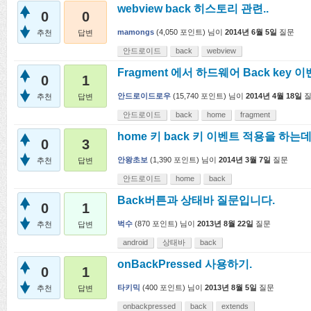
webview back 히스토리 관련..
0
0
mamongs
(
4,050
포인트)
님이
2014년 6월 5일
질문
추천
답변
안드로이드
back
webview
Fragment 에서 하드웨어 Back key 이
0
1
안드로이드로우
(
15,740
포인트)
님이
2014년 4월 18일
추천
답변
안드로이드
back
home
fragment
home 키 back 키 이벤트 적용을 하는데 
0
3
안왕초보
(
1,390
포인트)
님이
2014년 3월 7일
질문
추천
답변
안드로이드
home
back
Back버튼과 상태바 질문입니다.
0
1
벅수
(
870
포인트)
님이
2013년 8월 22일
질문
추천
답변
android
상태바
back
onBackPressed 사용하기.
0
1
타키믹
(
400
포인트)
님이
2013년 8월 5일
질문
추천
답변
onbackpressed
back
extends