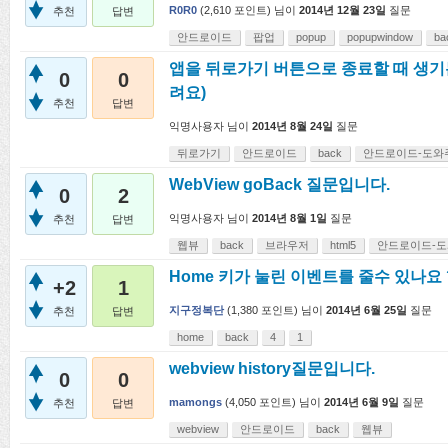
R0R0
(
2,610
포인트)
님이
2014년 12월 23일
질문
추천
답변
안드로이드
팝업
popup
popupwindow
ba
앱을 뒤로가기 버튼으로 종료할 때 생
0
0
려요)
추천
답변
익명사용자
님이
2014년 8월 24일
질문
뒤로가기
안드로이드
back
안드로이드-도와
WebView goBack 질문입니다.
0
2
익명사용자
님이
2014년 8월 1일
질문
추천
답변
웹뷰
back
브라우저
html5
안드로이드-
Home 키가 눌린 이벤트를 줄수 있나요 
+2
1
지구정복단
(
1,380
포인트)
님이
2014년 6월 25일
질문
추천
답변
home
back
4
1
webview history질문입니다.
0
0
mamongs
(
4,050
포인트)
님이
2014년 6월 9일
질문
추천
답변
webview
안드로이드
back
웹뷰