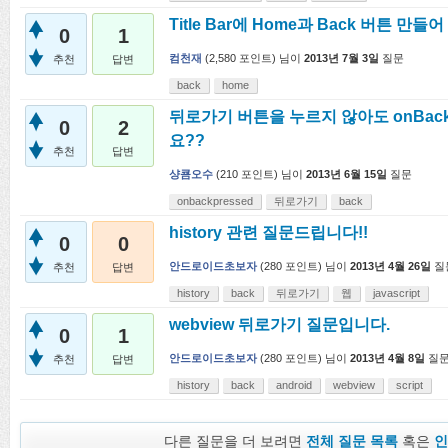
Title Bar에 Home과 Back 버튼 만
0
1
컴천재
(
2,580
포인트)
님이
2013년 7월 3일
질문
추천
답변
back
home
뒤로가기 버튼을 누르지 않아도 onBackP
0
2
요??
추천
답변
샹쿔오수
(
210
포인트)
님이
2013년 6월 15일
질문
onbackpressed
뒤로가기
back
history 관련 질문드립니다!!
0
0
안드로이드초보자
(
280
포인트)
님이
2013년 4월 26일
질
추천
답변
history
back
뒤로가기
웹
javascript
webview 뒤로가기 질문입니다.
0
1
안드로이드초보자
(
280
포인트)
님이
2013년 4월 8일
질
추천
답변
history
back
android
webview
script
다른 질문을 더 보려면
전체 질문 목록
혹은
인