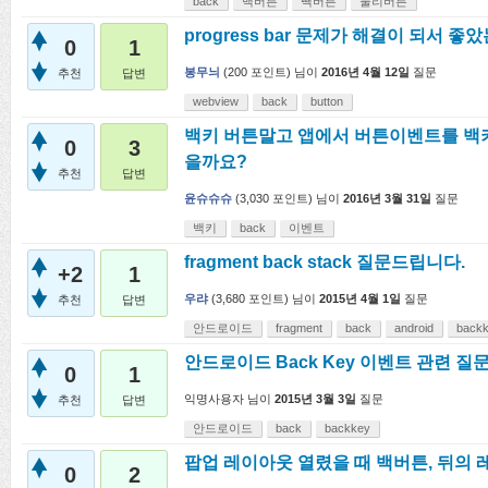
back
백버튼
빽버튼
물리버튼
progress bar 문제가 해결이 되서 좋
0
1
봉무늬
(
200
포인트)
님이
2016년 4월 12일
질문
추천
답변
webview
back
button
백키 버튼말고 앱에서 버튼이벤트를 백
0
3
을까요?
추천
답변
윤슈슈슈
(
3,030
포인트)
님이
2016년 3월 31일
질문
백키
back
이벤트
fragment back stack 질문드립니다.
+2
1
우랴
(
3,680
포인트)
님이
2015년 4월 1일
질문
추천
답변
안드로이드
fragment
back
android
back
안드로이드 Back Key 이벤트 관련 질
0
1
익명사용자
님이
2015년 3월 3일
질문
추천
답변
안드로이드
back
backkey
팝업 레이아웃 열렸을 때 백버튼, 뒤의
0
2