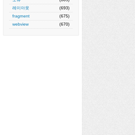
OLUMN);
레이아웃
(693)
 {
fragment
(675)
webview
(670)
n) {
 description, String failingUrl) {
l);
st.LENGTH_SHORT).show();