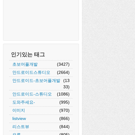
인기있는 태그
초보어플개발
(3427)
안드로이드스튜디오
(2664)
안드로이드-초보어플개발
(13
33)
안드로이드-스튜디오
(1086)
도와주세요-
(995)
이미지
(970)
listview
(866)
리스트뷰
(844)
);
오류
(805)