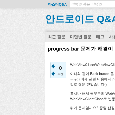
마스터Q&A
안드로이드 Q&
최근 질문
미답변 질문
태그
사
progress bar 문제가 해
WebView01.setWebViewCli
0
아래와 같이 Back button
추천
ㅜㅜ; (어제 관련 내용에서 pr
걸로 질문 했었습니다.)
혹시나 해서 윗부분의 WebView01
WebViewClientClas
뭐가 문제일까요? 종일 삽