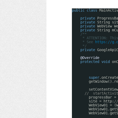
public
class
MainActi
private
ProgressB
private
String si
private
WebView W
private
String mC
/**
* ATTENTION: Thi
* See 
https://g.
*/
private
GoogleApi
@Override
protected
void
on
super
.onCreat
getWindow().r
setContentVie
//  startActivi
progressBar =
site = http:
/
WebView01 = (
WebView01.get
WebView01.get