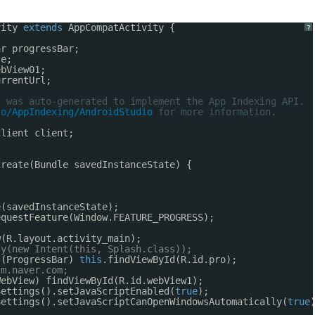
vity 
extends
AppCompatActivity {
?
ar progressBar;
te;
ebView01;
urrentUrl;
s was auto-generated to implement the App Indexing API.
co/AppIndexing/AndroidStudio
 for more information.
Client client;
Create(Bundle savedInstanceState) {
e(savedInstanceState);
equestFeature(Window.FEATURE_PROGRESS);
w(R.layout.activity_main);
ty(new Intent(this, Splash.class));
 (ProgressBar) 
this
.findViewById(R.id.pro);
/m.naver.com;
WebView) findViewById(R.id.webView1);
Settings().setJavaScriptEnabled(
true
);
Settings().setJavaScriptCanOpenWindowsAutomatically(
true