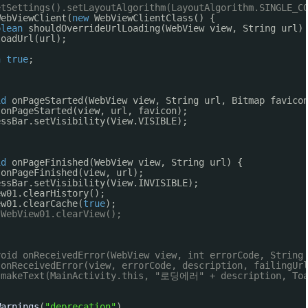
etSettings().setLayoutAlgorithm(LayoutAlgorithm.SINGLE_C
WebViewClient(
new
WebViewClientClass() {
olean
shouldOverrideUrlLoading(WebView view, String url)
loadUrl(url);
n
true
;
id
onPageStarted(WebView view, String url, Bitmap favico
.onPageStarted(view, url, favicon);
essBar.setVisibility(View.VISIBLE);
id
onPageFinished(WebView view, String url) {
.onPageFinished(view, url);
essBar.setVisibility(View.INVISIBLE);
ew01.clearHistory();
ew01.clearCache(
true
);
 WebView01.clearView();
void onReceivedError(WebView view, int errorCode, String
.onReceivedError(view, errorCode, description, failingUr
.makeText(MainActivity.this, "로딩에러" + description, Toa
Warnings
(
"deprecation"
)