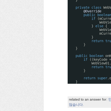
}
private
class
Web
@Override
public
boolea
if
(mCurr
WebVi
} 
else
{
WebVi
mCurr
}
return
tr
}
}
public
boolean
on
if
((keyCode 
WebView01
return
tr
}
return
super
.
}
related to an answer for:
안
않습니다.