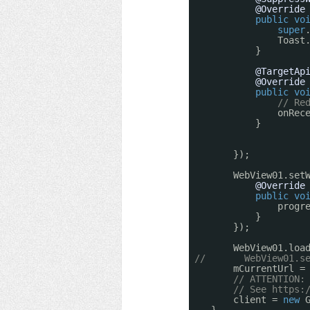
@Override
public
vo
super
Toast
}
@TargetAp
@Override
public
vo
// Re
onRec
}
});
WebView01.set
@Override
public
vo
progr
}
});
WebView01.loa
//       WebView01.s
mCurrentUrl =
// ATTENTION:
// See 
https:
client = 
new