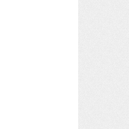
escription, String failingUrl) {
l);
."
+ description, Toast.LENGTH_SHORT).show();
 WebResourceError rerr) {
K versions
n().toString(), req.getUrl().toString());
PI.
();