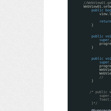
//WebView01.g
WebView01.set
public
bo
view.
retur
}
public
vo
super
progr
}
public
vo
super
progr
WebVi
WebVi
//   
}
/* public 
super
Toast
}*/
@Suppress