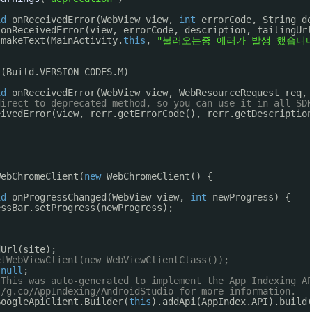
id
onReceivedError(WebView view, 
int
errorCode, String d
.onReceivedError(view, errorCode, description, failingUr
.makeText(MainActivity.
this
, 
"불러오는중 에러가 발생 했습니다
i
(Build.VERSION_CODES.M)
id
onReceivedError(WebView view, WebResourceRequest req,
direct to deprecated method, so you can use it in all SD
eivedError(view, rerr.getErrorCode(), rerr.getDescriptio
WebChromeClient(
new
WebChromeClient() {
id
onProgressChanged(WebView view, 
int
newProgress) {
essBar.setProgress(newProgress);
dUrl(site);
etWebViewClient(new WebViewClientClass());
 
null
;
 This was auto-generated to implement the App Indexing A
//g.co/AppIndexing/AndroidStudio
 for more information.
GoogleApiClient.Builder(
this
).addApi(AppIndex.API).build