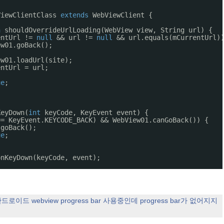
ViewClientClass 
extends
WebViewClient {
n
shouldOverrideUrlLoading(WebView view, String url) {
entUrl != 
null
&& url != 
null
&& url.equals(mCurrentUrl)
ew01.goBack();
ew01.loadUrl(site);
entUrl = url;
ue
;
KeyDown(
int
keyCode, KeyEvent event) {
== KeyEvent.KEYCODE_BACK) && WebView01.canGoBack()) {
.goBack();
ue
;
onKeyDown(keyCode, event);
드로이드 webview progress bar 사용중인데 progress bar가 없어지지