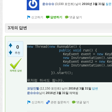
윤슈슈슈
(
3,030
포인트)
님이
2016년 3월 31일
질문
3개의 답변
0
new
Thread(
new
Runnable() {         
public
void
run() {       
추천
KeyEvent event = 
new
Key
new
Instrumentation().se
KeyEvent event2 = 
new
Ke
new
Instrumentation().se
}   
채택된 답변
}).start();
위처럼 하셔도 됩니다.
코딩인헬
(
12,150
포인트)
님이
2016년 3월 31일
답변
윤슈슈슈
님이
2016년 3월 31일
채택됨