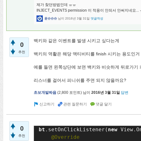
제가 찾던방법인데 ㅠㅠ
INJECT_EVENTS permission 이 적용이 안되서 안써지네요.
윤슈슈슈
님이
2016년 3월 31일
댓글작성
백키와 같은 이벤트를 발생 시키고 싶다는게
0
추천
백키의 역활은 해당 액티비티를 finish 시키는 용도인거
예를 들면 왼쪽상단에 보면 백키와 비슷하게 뒤로가기 
리스너를 걸어서 피니쉬를 주면 되지 않을까요?
초보개발짜욥
(
2,800
포인트)
님이
2016년 3월 31일
답변
0
bt
.setOnClickListener(
new 
View.O
추천