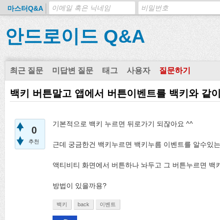
마스터Q&A
안드로이드 Q&A
최근 질문
미답변 질문
태그
사용자
질문하기
백키 버튼말고 앱에서 버튼이벤트를 백키와 같
기본적으로 백키 누르면 뒤로가기 되잖아요 ^^
0
추천
근데 궁금한건 백키누르면 백키누름 이벤트를 알수있
액티비티 화면에서 버튼하나 놔두고 그 버튼누르면 
방법이 있을까용?
백키
back
이벤트