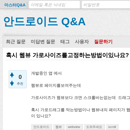
마스터Q&A
안드로이드 Q&A
최근 질문
미답변 질문
태그
사용자
질문하기
혹시 웹뷰 가로사이즈를고정하는방법이있나요?
개발중인 앱 에서
0
추천
웹뷰로 페이지를보여주는데
가로사이즈가 웹뷰보다 크면 스크롤바는없는데 드래그
혹시 가로드래그를 막는방법이나 웹뷰내의 페이지가 웹뷰
이 있나요?
안드로이드
웹뷰
webview
도와주세요
scroll