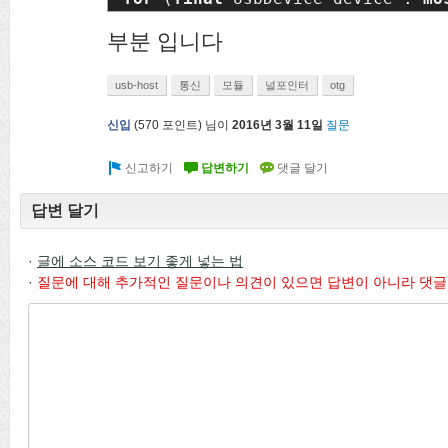
부분 입니다
usb-host
통신
모듈
널포인터
otg
신입
(
570
포인트)
님이
2016년 3월 11일
질문
답변 달기
·
글에 소스 코드 보기 좋게 넣는 법
·
질문에 대해 추가적인 질문이나 의견이 있으면 답변이 아니라 댓글