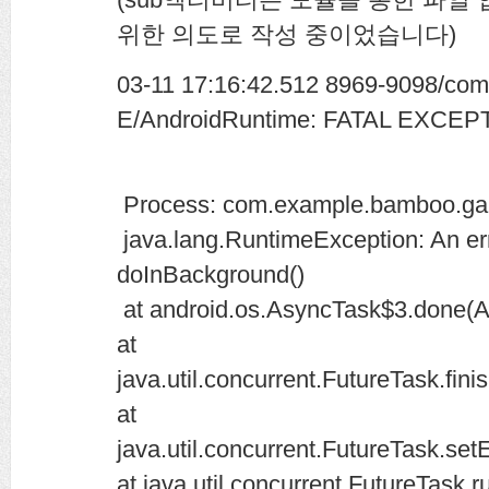
위한 의도로 작성 중이었습니다)
03-11 17:16:42.512 8969-9098/co
E/AndroidRuntime: FATAL EXCEPT
Process: com.example.bamboo.ga
java.lang.RuntimeException: An er
doInBackground()
at android.os.AsyncTask$3.done(A
at
java.util.concurrent.FutureTask.fin
at
java.util.concurrent.FutureTask.se
at java.util.concurrent.FutureTask.