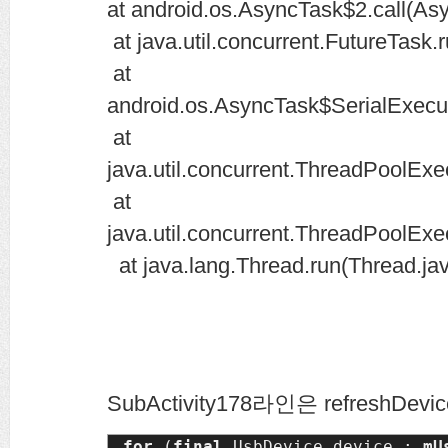
at android.os.AsyncTask$2.call(As
at java.util.concurrent.FutureTask.
at
android.os.AsyncTask$SerialExecu
at
java.util.concurrent.ThreadPoolEx
at
java.util.concurrent.ThreadPoolEx
at java.lang.Thread.run(Thread.ja
SubActivity178라인은 refreshDevi
for 
(
final 
UsbDevice device : 
mU