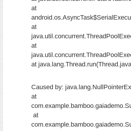
at
android.os.AsyncTask$SerialExecu
at
java.util.concurrent.ThreadPoolEx
at
java.util.concurrent.ThreadPoolEx
at java.lang.Thread.run(Thread.jav
Caused by: java.lang.NullPointerE
at
com.example.bamboo.gaiademo.SubA
at
com.example.bamboo.gaiademo.SubA