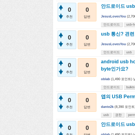
안드로이드 usb
0
0
JesusLovesYou
(
2,70
추천
답변
안드로이드
usb-h
usb 통신? 괸
0
0
JesusLovesYou
(
2,70
추천
답변
안드로이드
usb
android us
0
0
byte인가요?
추천
답변
oblab
(
1,490
포인트)
안드로이드
bulktr
앱의 USB Per
0
0
dante2k
(
8,390
포인트
추천
답변
usb
권한
perm
안드로이드 us
0
0
oblab
(
1,490
포인트)
추천
답변