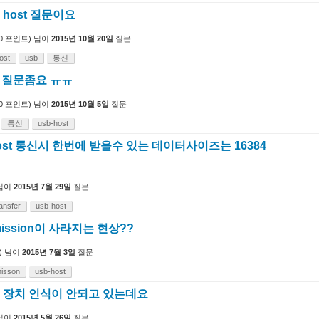
 host 질문이요
0
포인트)
님이
2015년 10월 20일
질문
ost
usb
통신
련 질문좀요 ㅠㅠ
0
포인트)
님이
2015년 10월 5일
질문
통신
usb-host
b host 통신시 한번에 받을수 있는 데이터사이즈는 16384
님이
2015년 7월 29일
질문
ansfer
usb-host
mission이 사라지는 현상??
)
님이
2015년 7월 3일
질문
isson
usb-host
b 장치 인식이 안되고 있는데요
님이
2015년 5월 26일
질문