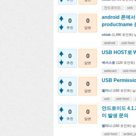
안드로이드
usb
android 폰에
0
0
productnam
추천
답변
oblab
(
1,490
포인트)
android
usb-host
USB HOST로
0
0
넥서스쏭
(
120
포인트)
추천
답변
webcam
usb-host
USB Permiss
0
0
엘미니
(
160
포인트)
님
추천
답변
usb
usb-host
안드로이드 4.1.
0
0
미 발생 문의
추천
답변
엘미니
(
160
포인트)
님
usb-host
action_