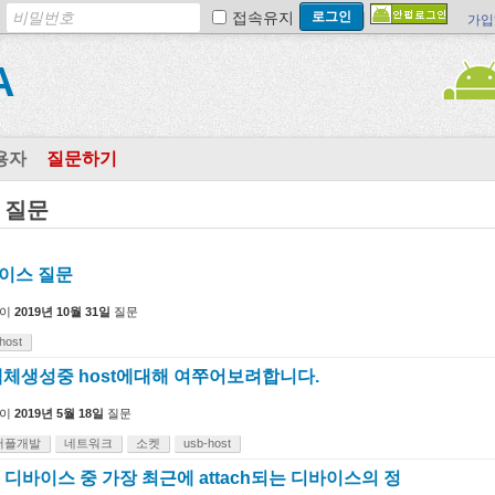
접속유지
가입
A
용자
질문하기
근 질문
바이스 질문
이
2019년 10월 31일
질문
host
체생성중 host에대해 여쭈어보려합니다.
이
2019년 5월 18일
질문
어플개발
네트워크
소켓
usb-host
 디바이스 중 가장 최근에 attach되는 디바이스의 정