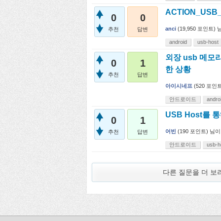
ACTION_USB_
0
0
anci
(
19,950
포인트)
추천
답변
android
usb-host
외장 usb 메모
0
1
한 상황
추천
답변
아이시네프
(
520
포인트
안드로이드
andro
USB Host를
0
1
어빈
(
190
포인트)
님이
추천
답변
안드로이드
usb-h
다른 질문을 더 