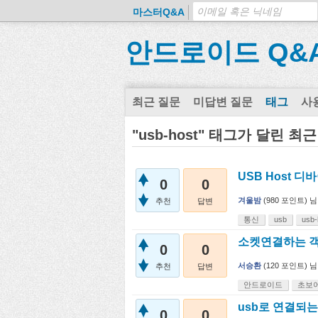
마스터Q&A
안드로이드 Q&
최근 질문
미답변 질문
태그
사
"usb-host" 태그가 달린 최
USB Host 디
0
0
겨울밤
(
980
포인트)
님
추천
답변
통신
usb
usb-
소켓연결하는 객
0
0
서승환
(
120
포인트)
님
추천
답변
안드로이드
초보
usb로 연결되는
0
0