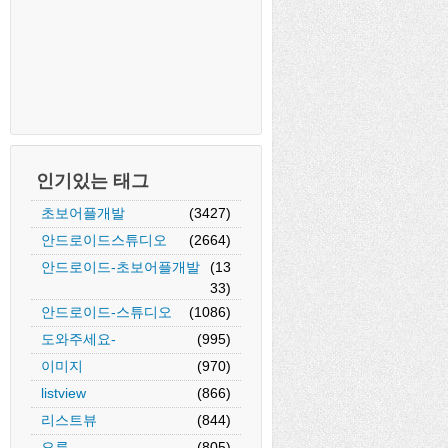
인기있는 태그
초보어플개발
(3427)
안드로이드스튜디오
(2664)
안드로이드-초보어플개발
(13
33)
안드로이드-스튜디오
(1086)
도와주세요-
(995)
이미지
(970)
listview
(866)
리스트뷰
(844)
오류
(805)