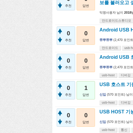
보를 불러오고 
추천
답변
익명사용자
님이
2018
안드로이드스튜디오
Android USB 
0
0
쮸뿌쮸뿌
(
2,470
포인트
추천
답변
안드로이드
usb-h
Android US
0
0
쮸뿌쮸뿌
(
2,470
포인트
추천
답변
usb-host
디버깅
USB 호스트 
0
1
신입
(
570
포인트)
님이
추천
답변
usb-host
디버깅
USB HOST
0
0
신입
(
570
포인트)
님이
추천
답변
usb-host
통신