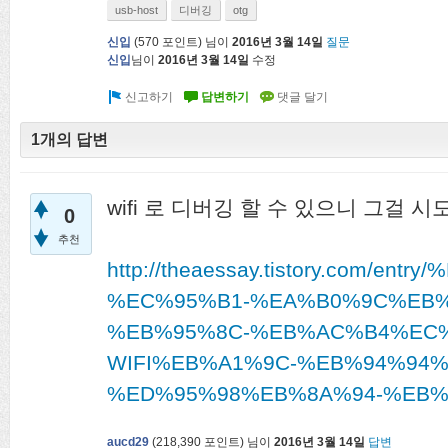
usb-host
디버깅
otg
신입
(
570
포인트)
님이
2016년 3월 14일
질문
신입
님이
2016년 3월 14일
수정
1개의 답변
wifi 로 디버깅 할 수 있으니 그걸 
0
추천
http://theaessay.tistory.co
%EC%95%B1-%EA%B0%9C%EB%
%EB%95%8C-%EB%AC%B4%EC%
WIFI%EB%A1%9C-%EB%94%94
%ED%95%98%EB%8A%94-%EB%
aucd29
(
218,390
포인트)
님이
2016년 3월 14일
답변