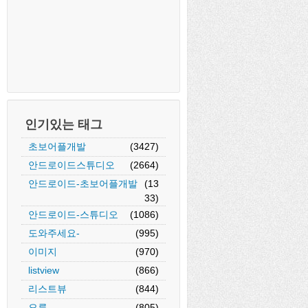
인기있는 태그
초보어플개발
(3427)
안드로이드스튜디오
(2664)
안드로이드-초보어플개발
(13
33)
안드로이드-스튜디오
(1086)
도와주세요-
(995)
이미지
(970)
listview
(866)
리스트뷰
(844)
오류
(805)