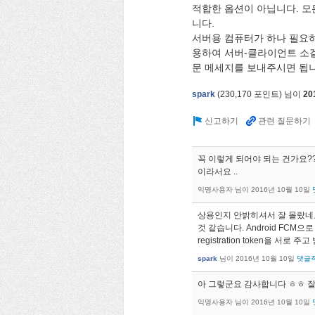
적합한 옵션이 아닙니다. 모
니다.
서버용 컴퓨터가 하나 필요하
용하여 서버-클라이언트 소겥
문 메세지를 보내주시면 됩니
spark
(
230,170
포인트)
님이
20
꼭 이렇게 되어야 되는 건가요?
이라서요 ..
익명사용자
님이
2016년 10월 10일
상용인지 안밝히셔서 잘 몰랐네
것 같습니다. Android FC
registration token을 서
spark
님이
2016년 10월 10일
댓글
아 그렇군요 감사합니다 ㅎㅎ 잘
익명사용자
님이
2016년 10월 10일