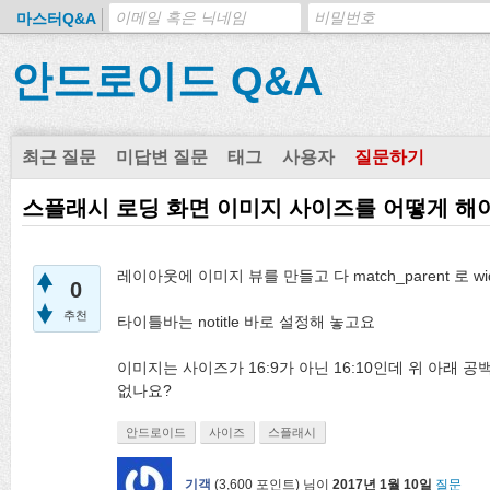
마스터Q&A
안드로이드 Q&A
최근 질문
미답변 질문
태그
사용자
질문하기
스플래시 로딩 화면 이미지 사이즈를 어떻게 해
레이아웃에 이미지 뷰를 만들고 다 match_parent 로 wid
0
추천
타이틀바는 notitle 바로 설정해 놓고요
이미지는 사이즈가 16:9가 아닌 16:10인데 위 아래 
없나요?
안드로이드
사이즈
스플래시
기객
(
3,600
포인트)
님이
2017년 1월 10일
질문