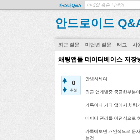
마스터Q&A
안드로이드 Q&
최근 질문
미답변 질문
태그
사
채팅앱들 데이터베이스 저장
안녕하세여.
0
추천
최근 앱개발중 궁금한부분이
카톡이나 기타 앱에서 채팅
데이터 관리를 어떤식으로 
카톡에보면 개인적으로 문자
는건