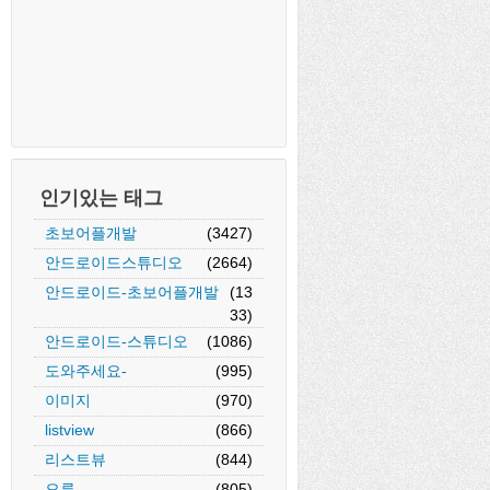
인기있는 태그
초보어플개발
(3427)
안드로이드스튜디오
(2664)
안드로이드-초보어플개발
(13
33)
안드로이드-스튜디오
(1086)
도와주세요-
(995)
이미지
(970)
listview
(866)
리스트뷰
(844)
오류
(805)