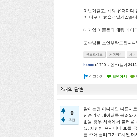
아닌거같고, 채팅 유저마다
이 너무 비효율적일거같습니
대기업 어플들의 채팅 데이
고수님들 조언부탁드립니다
안드로이드
저장방식
서버
kanoo
(
2,720
포인트)
님이
201
2개의 답변
잘아는건 아니지만 나름대로
0
선순위로 데이터를 불러와 
추천
없을 경우 서버에서 불러올 
요. 채팅방 유저마다 db를
를 주어 플래그가 표시된 