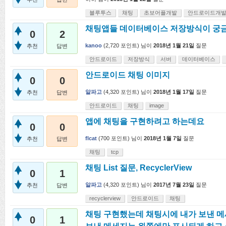
블루투스
채팅
초보어플개발
안드로이드개
채팅앱들 데이터베이스 저장방식이 궁
0
2
kanoo
(
2,720
포인트)
님이
2018년 1월 21일
질문
추천
답변
안드로이드
저장방식
서버
데이터베이스
안드로이드 채팅 이미지
0
0
알파고
(
4,320
포인트)
님이
2018년 1월 17일
질문
추천
답변
안드로이드
채팅
image
앱에 채팅을 구현하려고 하는데요
0
0
flcat
(
700
포인트)
님이
2018년 1월 7일
질문
추천
답변
채팅
tcp
채팅 List 질문, RecyclerView
0
1
알파고
(
4,320
포인트)
님이
2017년 7월 23일
질문
추천
답변
recyclerview
안드로이드
채팅
채팅 구현했는데 채팅시에 내가 보낸 
0
1