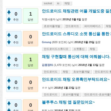
socket
io
채팅
안드로이드 채팅관련 어플 개발도중 질
0
1
익명사용자
님이
2019년 5월 6일
질문
추천
답변
초보어플개발
안드로이드
파이어베이스
채
안드로이드 스튜디오 소켓 통신을 통한 
0
0
Grrung
(
820
포인트)
님이
2018년 5월 29일
질문
추천
답변
안드로이드스튜디오
소켓통신
채팅
채팅 구현할때 통신에 대해 여쭤봅니다.
0
1
김원장91
(
1,470
포인트)
님이
2018년 2월 13일
질문
추천
답변
안드로이드
채팅
초보어플개발
안드로이드-
안드로이드 채팅 오류확인부탁드려요~
0
0
ㄹㄹ
님이
2018년 1월 23일
질문
추천
답변
안드로이드
초보어플개발
안드로이드-초보어플
블루투스 채팅 앱 질문있어요~
0
0
히히
님이
2018년 1월 22일
질문
추천
답변