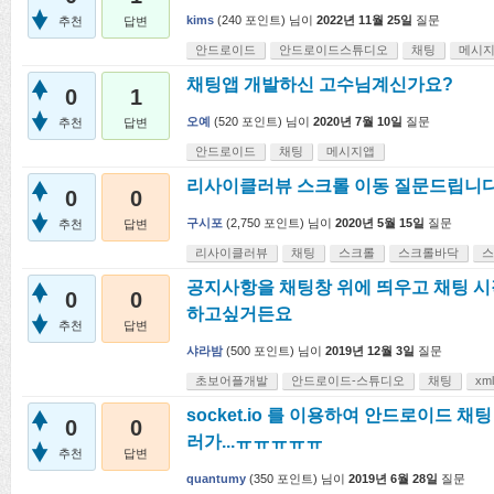
kims
(
240
포인트)
님이
2022년 11월 25일
질문
추천
답변
안드로이드
안드로이드스튜디오
채팅
메시
채팅앱 개발하신 고수님계신가요?
0
1
오예
(
520
포인트)
님이
2020년 7월 10일
질문
추천
답변
안드로이드
채팅
메시지앱
리사이클러뷰 스크롤 이동 질문드립니다.
0
0
구시포
(
2,750
포인트)
님이
2020년 5월 15일
질문
추천
답변
리사이클러뷰
채팅
스크롤
스크롤바닥
스
공지사항을 채팅창 위에 띄우고 채팅 
0
0
하고싶거든요
추천
답변
샤라밤
(
500
포인트)
님이
2019년 12월 3일
질문
초보어플개발
안드로이드-스튜디오
채팅
xml
socket.io 를 이용하여 안드로이드 
0
0
러가...ㅠㅠㅠㅠㅠ
추천
답변
quantumy
(
350
포인트)
님이
2019년 6월 28일
질문