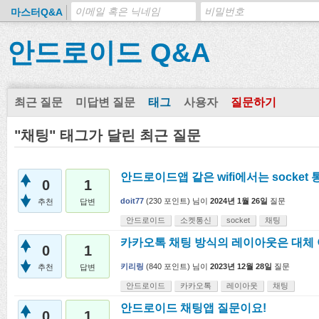
마스터Q&A
안드로이드 Q&A
최근 질문
미답변 질문
태그
사용자
질문하기
"채팅" 태그가 달린 최근 질문
안드로이드앱 같은 wifi에서는 socket 
0
1
doit77
(
230
포인트)
님이
2024년 1월 26일
질문
추천
답변
안드로이드
소켓통신
socket
채팅
카카오톡 채팅 방식의 레이아웃은 대체
0
1
키리링
(
840
포인트)
님이
2023년 12월 28일
질문
추천
답변
안드로이드
카카오톡
레이아웃
채팅
안드로이드 채팅앱 질문이요!
0
1