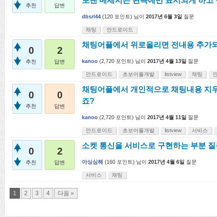
보낸 메세지는 왼쪽에만 표시되게 하고 
추천
답변
dbsrl44
(
120
포인트)
님이
2017년 6월 3일
질문
채팅
안드로이드
채팅어플에서 위로올리면 전내용 추가되는
0
2
kanoo
(
2,720
포인트)
님이
2017년 4월 13일
질문
추천
답변
안드로이드
초보어플개발
listview
채팅
채팅어플에서 개인적으로 채팅내용 지
0
0
죠?
추천
답변
kanoo
(
2,720
포인트)
님이
2017년 4월 11일
질문
안드로이드
초보어플개발
listview
서비스
소켓 통신을 서비스로 구현하는 부분 질
0
2
아싱심해
(
160
포인트)
님이
2017년 4월 6일
질문
추천
답변
서비스
채팅
1
2
3
4
다음 »