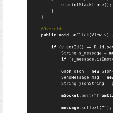
            e.printStackTrace();

        }

    }

public void 
onClick(View v) {
if 
(v.getId() == R.id.
se
            String s_message = 
m
if 
(s_message.isEmpt
            Gson gson = 
new 
Gson(
            SendMessage msg = 
ne
            String jsonString = g
mSocket
.emit(
"fromCl
message
.setText(
""
);
