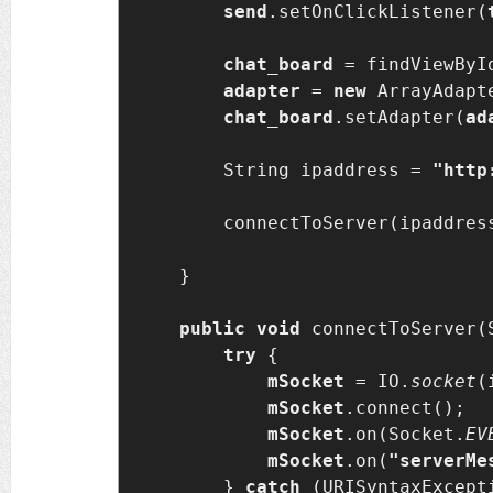
send
.setOnClickListener(
chat_board 
= findViewByI
adapter 
= 
new 
ArrayAdapt
chat_board
.setAdapter(
ad
        String ipaddress = 
"http
        connectToServer(ipaddress
    }

public void 
connectToServer(
try 
{

mSocket 
= IO.
socket
(
mSocket
.connect();

mSocket
.on(Socket.
EV
mSocket
.on(
"serverMe
        } 
catch 
(URISyntaxExcepti