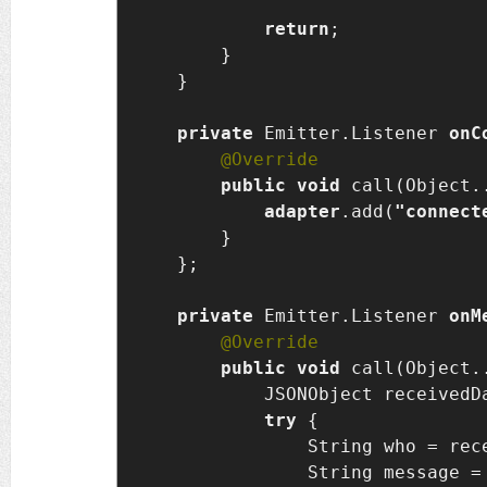
return
;

        }

    }

private 
Emitter.Listener 
onC
public void 
call(Object..
adapter
.add(
"connect
        }

    };

private 
Emitter.Listener 
onM
public void 
call(Object..
            JSONObject receivedD
try 
{

                String who = rec
                String message =