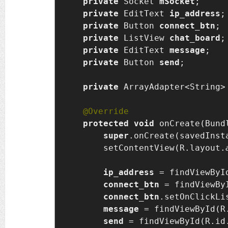
private 
Socket 
mSocket
;

private 
EditText 
ip_address
;

private 
Button 
connect_btn
;

private 
ListView 
chat_board
;

private 
EditText 
message
;

private 
Button 
send
;

private 
ArrayAdapter<String>
protected void 
onCreate(Bund
super
.onCreate(savedInsta
        setContentView(R.layout.
ip_address 
= findViewByI
connect_btn 
= findViewBy
connect_btn
.setOnClickLi
message 
= findViewById(R
send 
= findViewById(R.id