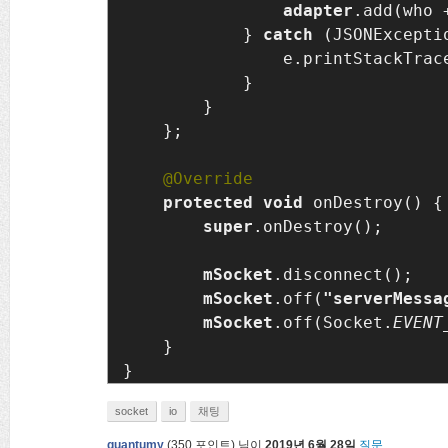
adapter
.add(who 
            } 
catch 
(JSONExceptio
                e.printStackTrace
            }

        }

    };

protected void 
onDestroy() {

super
.onDestroy();

mSocket
.disconnect();

mSocket
.off(
"serverMessa
mSocket
.off(Socket.
EVENT
    }

socket
io
채팅
quantumy
(
350
포인트)
님이
2019년 6월 28일
질문