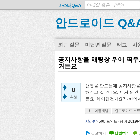
마스터Q&A
안드로이드 Q&
최근 질문
미답변 질문
태그
사
공지사항을 채팅창 위에 띄우
거든요
랜챗을 만드는데 공지사항을
0
해주고 싶은데요. 이게 되긴
추천
든요. 왜이런건가요? xml에서 l
초보어플개발
안드로이드-스
샤라밤
(
500
포인트)
님이
2019년