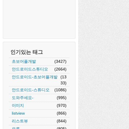
인기있는 태그
초보어플개발
(3427)
안드로이드스튜디오
(2664)
안드로이드-초보어플개발
(13
33)
안드로이드-스튜디오
(1086)
도와주세요-
(995)
이미지
(970)
listview
(866)
리스트뷰
(844)
오류
(805)