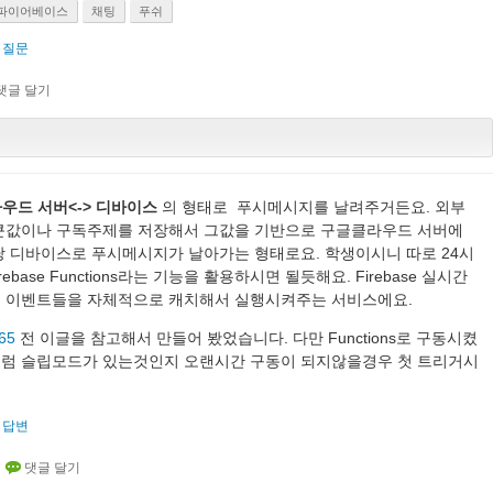
파이어베이스
채팅
푸쉬
질문
라우드 서버<-> 디바이스
의 형태로 푸시메시지를 날려주거든요. 외부
큰값이나 구독주제를 저장해서 그값을 기반으로 구글클라우드 서버에
 디바이스로 푸시메시지가 날아가는 형태로요. 학생이시니 따로 24시
ebase Functions라는 기능을 활용하시면 될듯해요. Firebase 실시간
 이벤트들을 자체적으로 캐치해서 실행시켜주는 서비스에요.
/65
전 이글을 참고해서 만들어 봤었습니다. 다만 Functions로 구동시켰
스처럼 슬립모드가 있는것인지 오랜시간 구동이 되지않을경우 첫 트리거시
답변