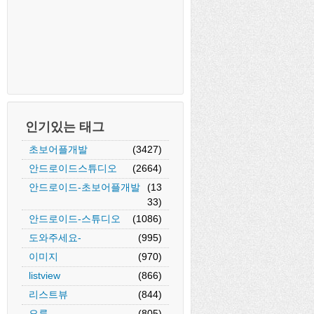
인기있는 태그
초보어플개발
(3427)
안드로이드스튜디오
(2664)
안드로이드-초보어플개발
(13
33)
안드로이드-스튜디오
(1086)
도와주세요-
(995)
이미지
(970)
listview
(866)
리스트뷰
(844)
오류
(805)