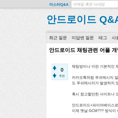
마스터Q&A
안드로이드 Q&
최근 질문
미답변 질문
태그
사
안드로이드 채팅관련 어플 개
채팅방이나 이런 기본적인 
0
추천
카카오톡처럼 푸쉬메시지 알
도 푸쉬메시지가 발생하지 
혹시 참고할만한 사이트나 
안드로이드+파이어베이스로 
이제 옛날 GCM??? 방식