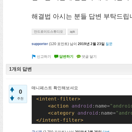
해결법 아시는 분들 답변 부탁드립니다
안드로이드스튜디오
apk
supporter
(
120
포인트)
님이
2019년 2월 23일
질문
1개의 답변
매니페스트 확인해보셔요
0
추천
    <action 
android
:name=
"androi
    <category 
android
:name=
"andr
</intent-filter>
구시포
(
2,750
포인트)
님이
2019년 2월 25일
답변