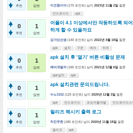
이건첨이야
(
170
포인트)
님이
2023년 11월 2일
질문
추천
답변
안드로이드
apk
어플이 4.1 이상에서만 작동하도록 되어 
0
1
하게 할 수 있을까요
추천
답변
강가딘선생
(
140
포인트)
님이
2022년 4월 18일
질문
apk
설치
구문
에러
하위
apk 설치 후 '열기' 버튼 비활성 문제
0
1
예비개발자
(
160
포인트)
님이
2021년 12월 6일
질문
추천
답변
apk설치
apk
apk 설치관련 문의드립니다.
0
1
누노3152
(
120
포인트)
님이
2020년 12월 3일
질문
추천
답변
apk
안드로이드
초보어플개발
안드로이드스
릴리즈 해시키 출력 로그
0
1
치킨무한
(
180
포인트)
님이
2020년 11월 18일
질문
추천
답변
릴리즈
apk