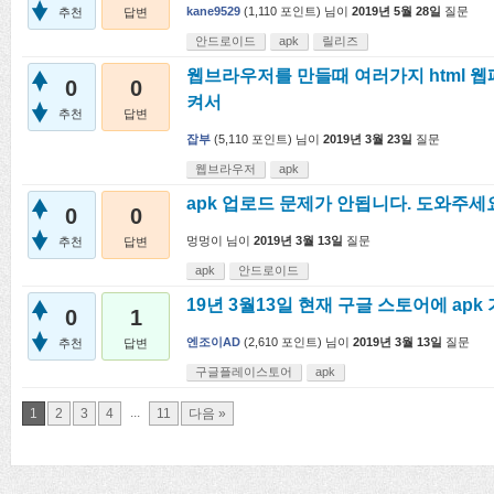
kane9529
(
1,110
포인트)
님이
2019년 5월 28일
질문
추천
답변
안드로이드
apk
릴리즈
웹브라우저를 만들때 여러가지 html 웹
0
0
켜서
추천
답변
잡부
(
5,110
포인트)
님이
2019년 3월 23일
질문
웹브라우저
apk
apk 업로드 문제가 안됩니다. 도와주세
0
0
멍멍이
님이
2019년 3월 13일
질문
추천
답변
apk
안드로이드
19년 3월13일 현재 구글 스토어에 ap
0
1
엔조이AD
(
2,610
포인트)
님이
2019년 3월 13일
질문
추천
답변
구글플레이스토어
apk
...
1
2
3
4
11
다음 »