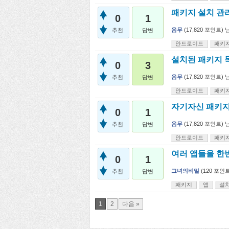
패키지 설치 관
0
1
음무
(
17,820
포인트)
추천
답변
안드로이드
패키
설치된 패키지 
0
3
음무
(
17,820
포인트)
추천
답변
안드로이드
패키
자기자신 패키
0
1
음무
(
17,820
포인트)
추천
답변
안드로이드
패키
여러 앱들을 한
0
1
그녀의비밀
(
120
포인트
추천
답변
패키지
앱
설
1
2
다음 »