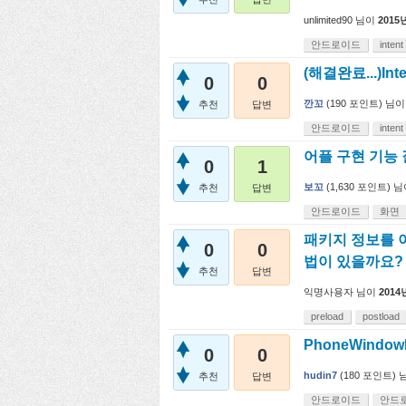
unlimited90
님이
2015
안드로이드
intent
(해결완료...)I
0
0
깐꼬
(
190
포인트)
님이
추천
답변
안드로이드
intent
어플 구현 기능
0
1
보꼬
(
1,630
포인트)
님
추천
답변
안드로이드
화면
패키지 정보를 이용
0
0
법이 있을까요?
추천
답변
익명사용자
님이
2014
preload
postload
PhoneWindo
0
0
hudin7
(
180
포인트)
추천
답변
안드로이드
안드