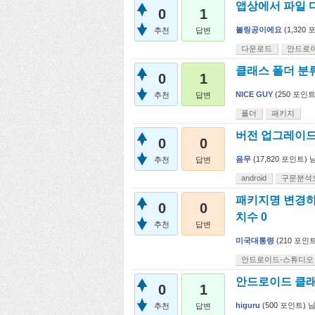
앱상에서 파일 
0
1
볼링공이에요
(
1,320
포
추천
답변
다운로드
안드로
클래스 폴더 분
0
1
NICE GUY
(
250
포인트
추천
답변
폴더
패키지
버전 업그레이드
0
0
음무
(
17,820
포인트)
추천
답변
android
구문분석
패키지명 변경하
0
0
치수 0
추천
답변
미국대통령
(
210
포인트
안드로이드-스튜디오
안드로이드 클래
0
1
higuru
(
500
포인트)
추천
답변