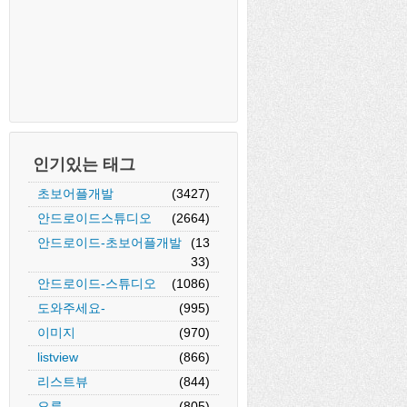
인기있는 태그
초보어플개발
(3427)
안드로이드스튜디오
(2664)
안드로이드-초보어플개발
(13
33)
안드로이드-스튜디오
(1086)
도와주세요-
(995)
이미지
(970)
listview
(866)
리스트뷰
(844)
오류
(805)