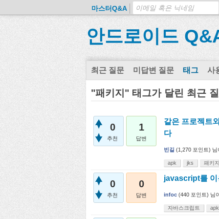
마스터Q&A
안드로이드 Q&
최근 질문
미답변 질문
태그
사
"패키지" 태그가 달린 최근 
같은 프로젝트와
0
1
다
추천
답변
빈길
(
1,270
포인트)
님
apk
jks
패키
javascript를
0
0
infoc
(
440
포인트)
님
추천
답변
자바스크립트
apk