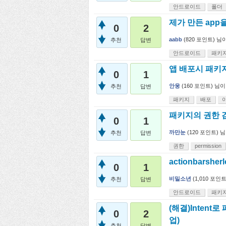
안드로이드
폴더
제가 만든 app
0
2
aabb
(
820
포인트)
님
추천
답변
안드로이드
패키
앱 배포시 패키
0
1
안웅
(
160
포인트)
님이
추천
답변
패키지
배포
패키지의 권한 
0
1
까만눈
(
120
포인트)
님
추천
답변
권한
permission
actionbarsh
0
1
비밀소년
(
1,010
포인트
추천
답변
안드로이드
패키
(해결)Inten
0
2
업)
추천
답변