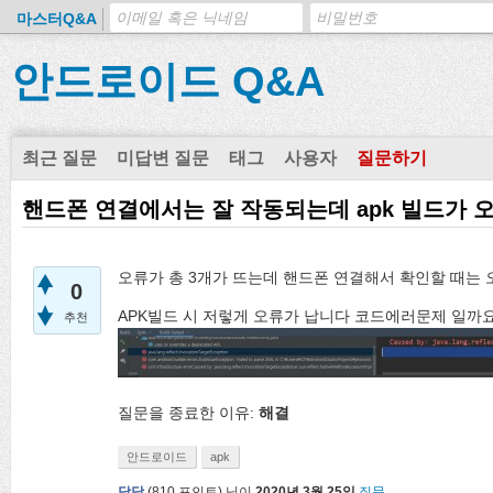
마스터Q&A
안드로이드 Q&A
최근 질문
미답변 질문
태그
사용자
질문하기
핸드폰 연결에서는 잘 작동되는데 apk 빌드가 
오류가 총 3개가 뜨는데 핸드폰 연결해서 확인할 때는 
0
APK빌드 시 저렇게 오류가 납니다 코드에러문제 일까요
추천
질문을 종료한 이유:
해결
안드로이드
apk
당당
(
810
포인트)
님이
2020년 3월 25일
질문