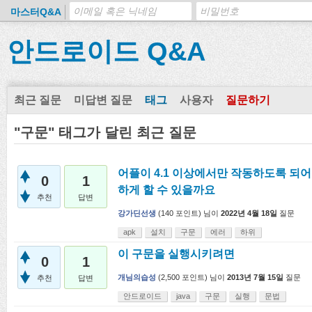
마스터Q&A
안드로이드 Q&A
최근 질문
미답변 질문
태그
사용자
질문하기
"구문" 태그가 달린 최근 질문
어플이 4.1 이상에서만 작동하도록 되어 
0
1
하게 할 수 있을까요
추천
답변
강가딘선생
(
140
포인트)
님이
2022년 4월 18일
질문
apk
설치
구문
에러
하위
이 구문을 실행시키려면
0
1
개님의습성
(
2,500
포인트)
님이
2013년 7월 15일
질문
추천
답변
안드로이드
java
구문
실행
문법