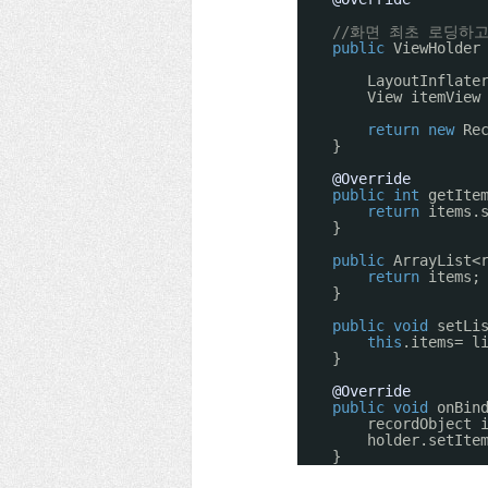
//화면 최초 로딩하고, 
public
ViewHolder
LayoutInflate
View itemView
return
new
Re
}
@Override
public
int
getIte
return
items.
}
public
ArrayList<
return
items;
}
public
void
setLi
this
.items= l
}
@Override
public
void
onBin
recordObject 
holder.setIte
}