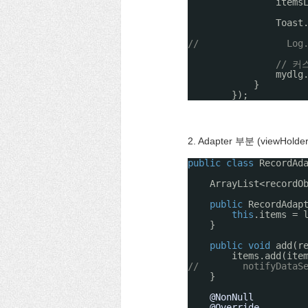
items
Toast
//                Log
// 
mydlg
}
});
2. Adapter 부분 (viewHo
public
class
RecordAd
ArrayList<recordO
public
RecordAdap
this
.items = 
}
public
void
add(r
items.add(ite
//        notifyDataS
}
@NonNull
@Override