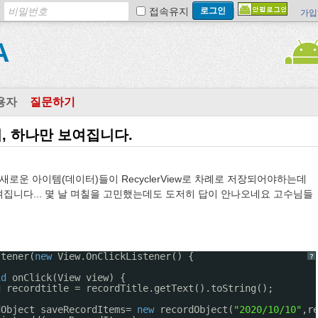
접속유지
가입
A
용자
질문하기
 시, 하나만 보여집니다.
다, 새로운 아이템(데이터)들이 RecyclerView로 차례로 저장되어야하는데
집니다... 몇 날 며칠을 고민했는데도 도저히 답이 안나오네요 고수님들
stener(
new
View.OnClickListener() {
?
id
onClick(View view) {
g recordtitle = recordTitle.getText().toString();
dObject saveRecordItems= 
new
recordObject(
"2020/10/10"
,r