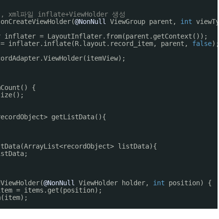
xml파일 inflate+ViewHolder 생성
 onCreateViewHolder(
@NonNull
ViewGroup parent, 
int
viewT
r inflater = LayoutInflater.from(parent.getContext());
 = inflater.inflate(R.layout.record_item, parent, 
false
)
cordAdapter.ViewHolder(itemView);
mCount() {
size();
recordObject> getListData(){
stData(ArrayList<recordObject> listData){
istData;
dViewHolder(
@NonNull
ViewHolder holder, 
int
position) {
item = items.get(position);
m(item);