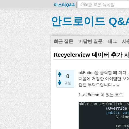
마스터Q&A
안드로이드 Q&
최근 질문
미답변 질문
태그
사
Recyclerview 데이터 추가
okButton을 클릭할 때 마
0
처음에 저장한 아이템만 보여
추천
답변 부탁드립니다ㅠㅠ
1. okButton 이 있는 코드
okButton.setOnClickLi
@Override
public
vo
Strin
recor