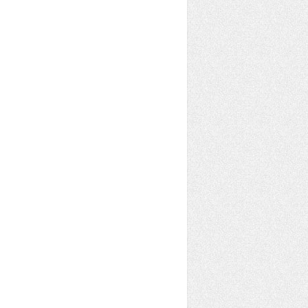
Group container, 
@Nullable
Bundle savedInstanceState) {
se
);
())); 