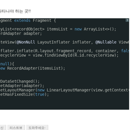
로 나타나야 하는 곳!!
agment 
extends
Fragment {
?
ayList<recordObject> itemsList = 
new
ArrayList<>();
ordAdapter adapter;
ateView(
@NonNull
LayoutInflater inflater, 
@Nullable
View
nflater.inflate(R.layout.fragment_record, container, 
fal
recyclerView = view.findViewById(R.id.recyclerView);
 
null
){
new
RecordAdapter(itemsList);
yDataSetChanged();
setAdapter(adapter);   
setLayoutManager(
new
LinearLayoutManager(view.getContext
setHasFixedSize(
true
);
갱신
리스트뷰
도와주세요-