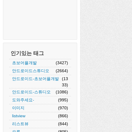
RT).show();
인기있는 태그
초보어플개발
(3427)
lder> {
안드로이드스튜디오
(2664)
안드로이드-초보어플개발
(13
33)
안드로이드-스튜디오
(1086)
도와주세요-
(995)
이미지
(970)
listview
(866)
리스트뷰
(844)
오류
(805)