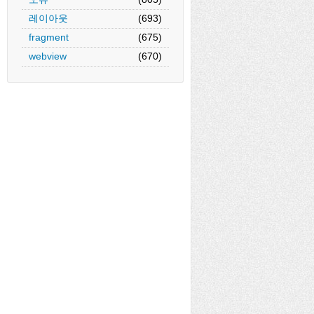
레이아웃
(693)
ype) {
fragment
(675)
webview
(670)
;