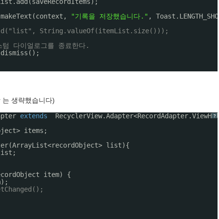
List.add(saveRecordItems);
.makeText(context, 
"기록을 저장했습니다."
, Toast.LENGTH_SHO
.d("list", String.valueOf(itemList.size()));
커스텀 다이얼로그를 종료한다.
.dismiss();
lder 는 생략했습니다)
apter 
extends
RecyclerView.Adapter<RecordAdapter.ViewHo
?
bject> items;
ter(ArrayList<recordObject> list){
list;
ecordObject item) {
m);
etChanged();