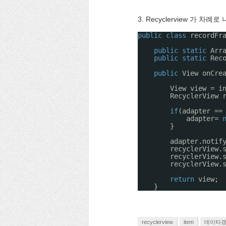
3. Recyclerview 가 차례
public
class
recordFr
public
static
Arr
public
static
Rec
public
View onCre
View view = i
RecyclerView 
if
(adapter ==
adapter= 
}
adapter.notif
recyclerView.
recyclerView.
recyclerView.
return
view;
}
recyclerview
item
데이타