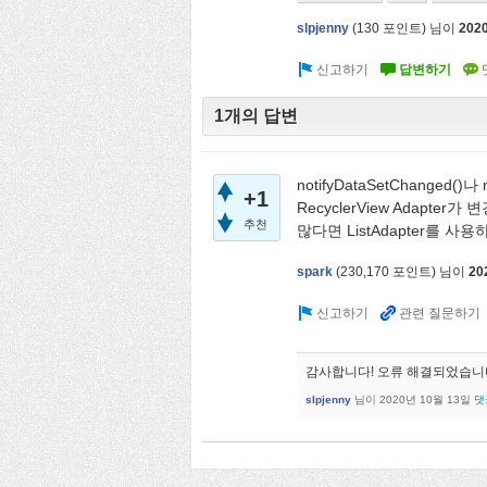
slpjenny
(
130
포인트)
님이
202
1개의 답변
notifyDataSetChanged
+1
RecyclerView Adap
추천
많다면 ListAdapter를 
spark
(
230,170
포인트)
님이
20
감사합니다! 오류 해결되었습니
slpjenny
님이
2020년 10월 13일
댓