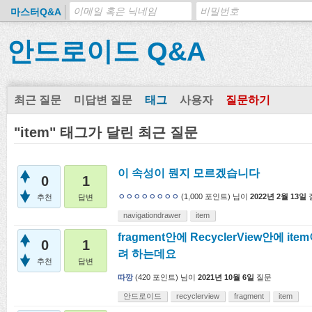
마스터Q&A
안드로이드 Q&A
최근 질문
미답변 질문
태그
사용자
질문하기
"item" 태그가 달린 최근 질문
이 속성이 뭔지 모르겠습니다
0
1
ㅇㅇㅇㅇㅇㅇㅇㅇ
(
1,000
포인트)
님이
2022년 2월 13일
추천
답변
navigationdrawer
item
fragment안에 RecyclerView안에 it
0
1
려 하는데요
추천
답변
따깡
(
420
포인트)
님이
2021년 10월 6일
질문
안드로이드
recyclerview
fragment
item