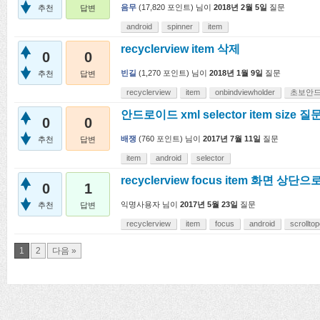
음무
(
17,820
포인트)
님이
2018년 2월 5일
질문
추천
답변
android
spinner
item
recyclerview item 삭제
0
0
빈길
(
1,270
포인트)
님이
2018년 1월 9일
질문
추천
답변
recyclerview
item
onbindviewholder
초보안
안드로이드 xml selector item size 
0
0
배쟁
(
760
포인트)
님이
2017년 7월 11일
질문
추천
답변
item
android
selector
recyclerview focus item 화면 상단으
0
1
익명사용자
님이
2017년 5월 23일
질문
추천
답변
recyclerview
item
focus
android
scrolltop
1
2
다음 »