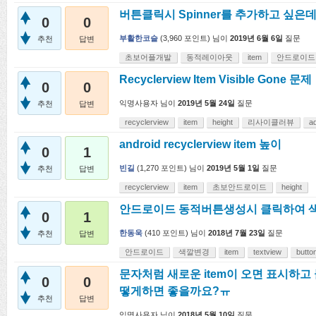
버튼클릭시 Spinner를 추가하고 싶
0
0
부활한코슬
(
3,960
포인트)
님이
2019년 6월 6일
질문
추천
답변
초보어플개발
동적레이아웃
item
안드로이드
Recyclerview Item Visible Gone 문제
0
0
익명사용자
님이
2019년 5월 24일
질문
추천
답변
recyclerview
item
height
리사이클러뷰
a
android recyclerview item 높이
0
1
빈길
(
1,270
포인트)
님이
2019년 5월 1일
질문
추천
답변
recyclerview
item
초보안드로이드
height
안드로이드 동적버튼생성시 클릭하여 
0
1
한동욱
(
410
포인트)
님이
2018년 7월 23일
질문
추천
답변
안드로이드
색깔변경
item
textview
butto
문자처럼 새로운 item이 오면 표시하고
0
0
떻게하면 좋을까요?ㅠ
추천
답변
익명사용자
님이
2018년 5월 10일
질문