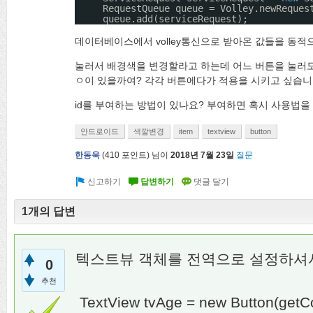
RequestQueue queue = Volley.newReques
queue.add(serviceRequest);
데이터베이스에서 volley통신으로 받아온 값들을 동
눌러서 배경색을 변경할라고 하는데 어느 버튼을 눌러도
ㅇ이 있을까여? 각각 버튼에다가 적용을 시키고 싶습니
id를 부여하는 방법이 있나요? 부여하면 혹시 사용법을
안드로이드
색깔변경
item
textview
button
한동욱
(
410
포인트)
님이
2018년 7월 23일
질문
1개의 답변
텍스트뷰 객체를 전역으로 설정하셔
0
추천
TextView tvAge = new Button(ge