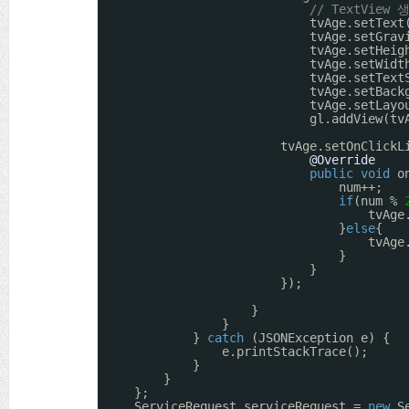
// TextView 
tvAge.setText
tvAge.setGrav
tvAge.setHeig
tvAge.setWidt
tvAge.setText
tvAge.setBack
tvAge.setLayo
gl.addView(tv
tvAge.setOnClickL
@Override
public
void
o
num++;
if
(num % 
tvAge
}
else
{
tvAge
}
}
});
}
}
} 
catch
(JSONException e) {
e.printStackTrace();
}
}
};
ServiceRequest serviceRequest = 
new
S