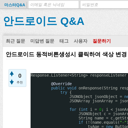
마스터Q&A
안드로이드 Q&A
최근 질문
미답변 질문
태그
사용자
질문하기
안드로이드 동적버튼생성시 클릭하여 색상 변경
0
Response.Listener<String> responseListener
추천
@Override
public
void
onResponse(String res
try
{
JSONObject jsonObject = 
n
JSONArray jsonArray = jso
for
(
int
i = 
0
; i < jsonA
JSONObject c = jsonAr
String name = c.getSt
if
(!(name.equals(
"-"
tvAge = 
new
Butto