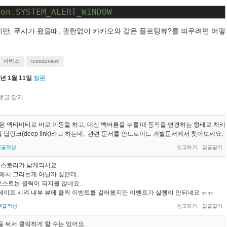
ion.SYSTEM_ALERT_WINDOW
만, 푸시가 왔을때, 권한없이 카카오와 같은 플로팅뷰?를 띄우려면 어떻
서비스
remoteview
1년 1월 11일
질문
은 액티비티로 바로 이동을 하고, 대신 백버튼을 누를 때 동작을 변경하는 형태로 처리
걸 딥링크(deep link)라고 하는데, 관련 문서를 안드로이드 개발문서에서 찾아보세요.
댓글작성
히스토리가 남게되서요..
해서 그리는게 아닐까 싶은데..
토스트는 클릭이 되지를 않네요.
이트 시켜 내부 뷰에 클릭 이벤트를 걸어봤지만 이벤트가 실행이 안되네요 ㅠㅠ
댓글작성
 써서 클릭하게 할 수는 있어요.