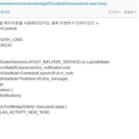
.com/reference/android/widget/Toast#setView(android.view.View)
댓글작성
텀 레이아웃을 사용해보았지만, 클릭 이벤트가 안되더군요 ㅠ
ionContext)
ENGTH_LONG
P,0,0)
tSystemService(LAYOUT_INFLATER_SERVICE) as LayoutInflater
inflate(R.layout.service_notification,null)
ViewById<ConstraintLayout>(R.id.cl_root)
dViewById<TextView>(R.id.tv_message)
ge
tener {
fication()
,FcmBridgeActivity::class.java).apply {
AG_ACTIVITY_NEW_TASK)