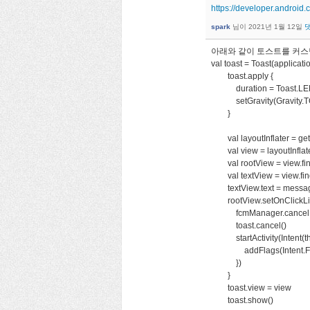
https://developer.android
spark
님이
2021년 1월 12일
아래와 같이 토스트를 커스
val toast = Toast(applicat
toast.apply {
duration = Toast.L
setGravity(Gravity.TO
}
val layoutInflater = ge
val view = layoutInflater.
val rootView = view.find
val textView = view.fin
textView.text = messa
rootView.setOnClickLis
fcmManager.cancelNoti
toast.cancel()
startActivity(Intent(this
addFlags(Intent.FL
})
}
toast.view = view
toast.show()