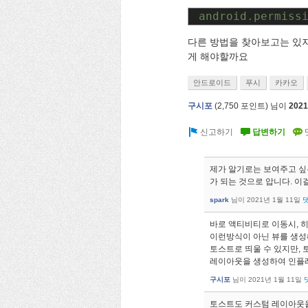
android.permiss
다른 방법을 찾아보고는 있지
게 해야할까요
안드로이드
푸시
카카오
구시포
(
2,750
포인트)
님이
202
제가 알기로는 보여주고 싶
가 되는 것으로 압니다. 이
spark
님이
2021년 1월 11일
바로 액티비티로 이동시, 
이런방식이 아닌 뷰를 생성
토스트로 띄울 수 있지만, 
레이아웃을 생성하여 인플레
구시포
님이
2021년 1월 11일
토스트도 커스텀 레이아웃을