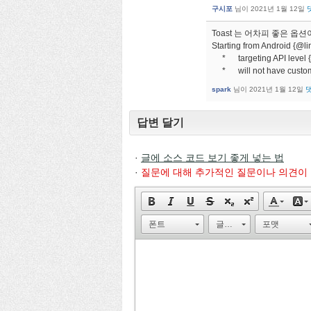
구시포
님이
2021년 1월 12일
Toast 는 어차피 좋은 
Starting from Android {
* targeting API level {
* will not have custom 
spark
님이
2021년 1월 12일
답변 달기
·
글에 소스 코드 보기 좋게 넣는 법
·
질문에 대해 추가적인 질문이나 의견이
폰트
글자 크기
포맷