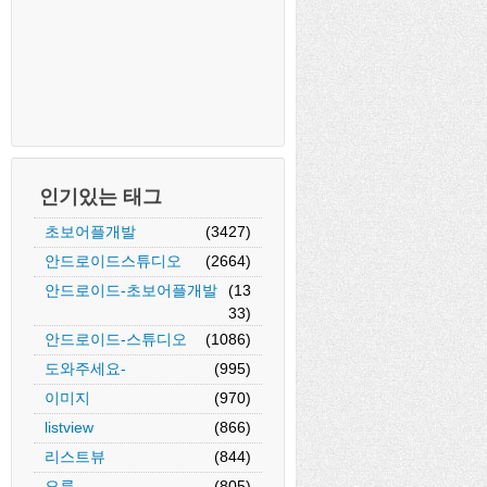
인기있는 태그
초보어플개발
(3427)
안드로이드스튜디오
(2664)
안드로이드-초보어플개발
(13
33)
안드로이드-스튜디오
(1086)
도와주세요-
(995)
이미지
(970)
listview
(866)
리스트뷰
(844)
오류
(805)