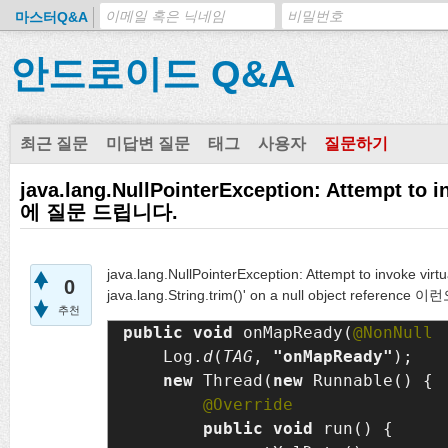
마스터Q&A
안드로이드 Q&A
최근 질문
미답변 질문
태그
사용자
질문하기
java.lang.NullPointerException: Attempt to
에 질문 드립니다.
java.lang.NullPointerException: Attempt to invoke virtu
0
java.lang.String.trim()' on a null object r
추천
public void 
onMapReady(
@NonNull 
    Log.
d
(
TAG
, 
"onMapReady"
);

new 
Thread(
new 
Runnable() {

public void 
run() {
