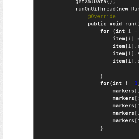
            getXmlData();

            runOnUiThread(
new 
Ru
public void 
run()
for 
(
int 
i =
item
[i] 
item
[i].
item
[i].
item
[i].
                    }

for
(
int 
i =
0
markers
[
markers
[
markers
[
markers
[
markers
[
                    }
