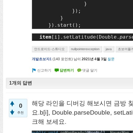
                }

            });

        }

    }).start();
item
[i].setLatitude(Double.
pars
안드로이드-스튜디오
nullpointerexception
java
초보어플
개발초보자1
(
140
포인트)
님이
2021년 4월 3일
질문
1개의 답변
해당 라인을 디버깅 해보시면 금방 찾
0
요.b[i], Double.parseDouble, setLa
추천
크해 보세요.
public
void
onMapReady(
@NonNull
NaverMap 