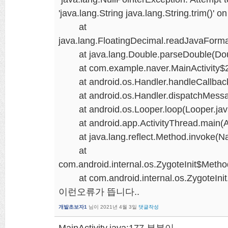
'java.lang.String java.lang.String.trim()' o
at
java.lang.FloatingDecimal.readJavaForma
at java.lang.Double.parseDouble(Doub
at com.example.naver.MainActivity$2$1
at android.os.Handler.handleCallback(
at android.os.Handler.dispatchMessag
at android.os.Looper.loop(Looper.jav
at android.app.ActivityThread.main(Ac
at java.lang.reflect.Method.invoke(Na
at
com.android.internal.os.ZygoteInit$Metho
at com.android.internal.os.ZygoteInit.
이런오류가 뜹니다..
개발초보자1
님이
2021년 4월 3일
댓글작성
MainActivity.java:177 부분이