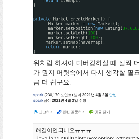
return
itemApi;
}
private
Market createMarker() {
Marker marker = 
new
Marker();
marker.setPosition(
new
LatLng(
37.618
marker.setWidth(
100
);
marker.setHeight(
100
);
marker.setMap(naverMap);
return
marker;
}
위처럼 하셔야 디버깅하실 때 살짝 더 편하
가 뭔지 머릿속에서 다시 생각할 필
금 더 쉽구요.
spark
(
230,170
포인트)
님이
2021년 4월 3일
답변
spark
님이
2021년 4월 3일
수정
해결이안되네요ㅠㅠㅠ
java.lang.NullPointerException: Attempt t