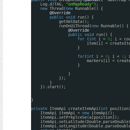
Log.d(TAG, 
"onMapReady"
);
new
Thread(
new
Runnable() {
@Override
public
void
run() {
getXmlData();
runOnUiThread(
new
Runnable() {
@Override
public
void
run() {
for
(
int
i = 
0
; i < co
item[i] = createIt
}
for
(
int
i = 
0
; i < 
1
; 
markers[i] = creat
}
}
});
}
}).start();
}
private
ItemApi createItemApi(
int
position
ItemApi itemApi = 
new
itemApi();
itemApi.setPrkplceSe(a[position]);
itemApi.setLatitude(Double.parseDouble
itemApi.setLongitude(Double.parseDoubl