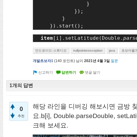
                }

            });

        }

    }).start();
item
[i].setLatitude(Double.
pars
안드로이드-스튜디오
nullpointerexception
java
초보어플
개발초보자1
(
140
포인트)
님이
2021년 4월 3일
질문
1개의 답변
해당 라인을 디버깅 해보시면 금방 찾
0
요.b[i], Double.parseDouble, setLa
추천
크해 보세요.
public
void
onMapReady(
@NonNull
NaverMap 