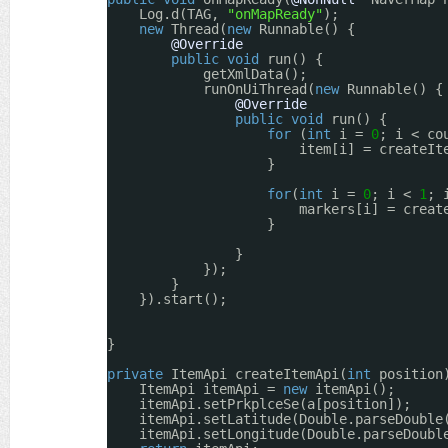
Log.d(TAG, 
"onMapReady"
);
new
Thread(
new
Runnable() {
@Override
public
void
run() {
getXmlData();
runOnUiThread(
new
Runnable() {
@Override
public
void
run() {
for
(
int
i = 
0
; i < co
item[i] = createIt
}
for
(
int
i = 
0
; i < 
1
; 
markers[i] = creat
}
}
});
}
}).start();
}
private
ItemApi createItemApi(
int
position
ItemApi itemApi = 
new
itemApi();
itemApi.setPrkplceSe(a[position]);
itemApi.setLatitude(Double.parseDouble
itemApi.setLongitude(Double.parseDoubl