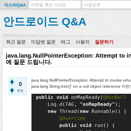
마스터Q&A
안드로이드 Q&A
최근 질문
미답변 질문
태그
사용자
질문하기
java.lang.NullPointerException: Attempt to
에 질문 드립니다.
java.lang.NullPointerException: Attempt to invoke virtu
0
java.lang.String.trim()' on a null object r
추천
public void 
onMapReady(
@NonNull 
    Log.
d
(
TAG
, 
"onMapReady"
);

new 
Thread(
new 
Runnable() {

public void 
run() {
