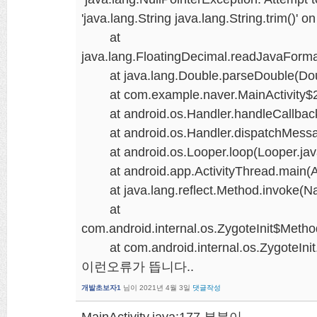
'java.lang.String java.lang.String.trim()' o
at
java.lang.FloatingDecimal.readJavaForma
at java.lang.Double.parseDouble(Doub
at com.example.naver.MainActivity$2$1
at android.os.Handler.handleCallback(
at android.os.Handler.dispatchMessag
at android.os.Looper.loop(Looper.jav
at android.app.ActivityThread.main(Ac
at java.lang.reflect.Method.invoke(Na
at
com.android.internal.os.ZygoteInit$Metho
at com.android.internal.os.ZygoteInit.
이런오류가 뜹니다..
개발초보자1
님이
2021년 4월 3일
댓글작성
MainActivity.java:177 부분이