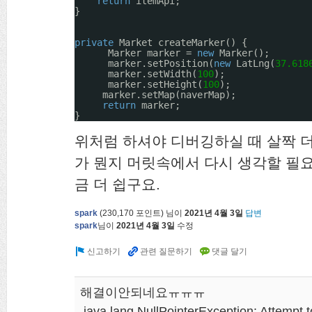
return
itemApi;
}
private
Market createMarker() {
Marker marker = 
new
Marker();
marker.setPosition(
new
LatLng(
37.618
marker.setWidth(
100
);
marker.setHeight(
100
);
marker.setMap(naverMap);
return
marker;
}
위처럼 하셔야 디버깅하실 때 살짝 더 편하
가 뭔지 머릿속에서 다시 생각할 필
금 더 쉽구요.
spark
(
230,170
포인트)
님이
2021년 4월 3일
답변
spark
님이
2021년 4월 3일
수정
해결이안되네요ㅠㅠㅠ
java.lang.NullPointerException: Attempt t