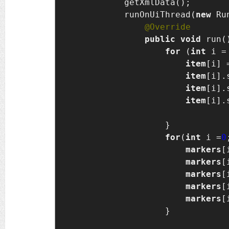
            getXmlData();

            runOnUiThread(
new 
Ru
public void 
run()
for 
(
int 
i =
item
[i] 
item
[i].
item
[i].
item
[i].
                    }

for
(
int 
i =
0
markers
[
markers
[
markers
[
markers
[
markers
[
                    }
