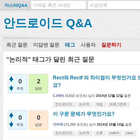
마스터Q&A
안드로이드 Q&A
최근 질문
미답변 질문
태그
사용자
질문하기
"논리적" 태그가 달린 최근 질문
Rect와 Rectf 의 차이점이 무엇인가요 또
0
2
요?
추천
답변
CJ여비
(
5,810
포인트)
님이
2014년 12월 12일
질문
안드로이드
논리적
게임
프래그먼트
이 구문 문제가 무엇인가요?
0
0
갸아악
(
21,260
포인트)
님이
2014년 10월 14일
질문
추천
답변
안드로이드
논리적
오류
switch
case