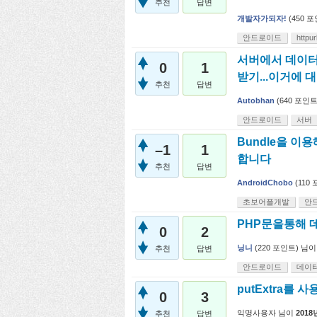
추천
답변
개발자가되자!
(
450
포
안드로이드
httpu
서버에서 데이터
0
1
받기...이거에 
추천
답변
Autobhan
(
640
포인트
안드로이드
서버
Bundle을 이용
–1
1
합니다
추천
답변
AndroidChobo
(
110
포
초보어플개발
안
PHP문을통해 
0
2
닝니
(
220
포인트)
님이
추천
답변
안드로이드
데이
putExtra를 사
0
3
익명사용자
님이
2018
추천
답변