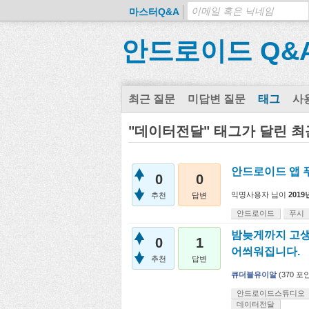
마스터Q&A
안드로이드 Q&
최근 질문
미답변 질문
태그
사
"데이터전달" 태그가 달린 최
안드로이드 앱 
0
0
익명사용자
님이
2019
추천
답변
안드로이드
푸시
밤늦게까지 고생많
0
1
어씌워집니다.
추천
답변
큐더블유이알
(
370
포인
안드로이드스튜디오
데이터전달