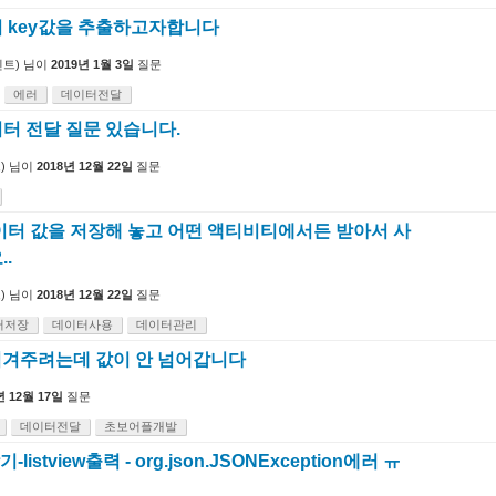
t에서 key값을 추출하고자합니다
트)
님이
2019년 1월 3일
질문
에러
데이터전달
터 전달 질문 있습니다.
)
님이
2018년 12월 22일
질문
이터 값을 저장해 놓고 어떤 액티비티에서든 받아서 사
.
)
님이
2018년 12월 22일
질문
터저장
데이터사용
데이터관리
을 넘겨주려는데 값이 안 넘어갑니다
년 12월 17일
질문
데이터전달
초보어플개발
listview출력 - org.json.JSONException에러 ㅠ