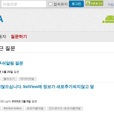
접속유지
가입
A
용자
질문하기
근 질문
푸쉬알림 질문
년 1월 25일
질문
불러오기
데이터전달
으십니다. listView에 정보가 새로추가되지않고 덮
트)
님이
2019년 1월 8일
질문
listview-button
초보어플개발
안드로이드-초보어플개발