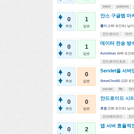
intent
putextra
안스 구글맵 마
0
1
률이
(
140
포인트)
님이
추천
답변
안드로이드
마커
데이터 전송 방
0
1
Autobhan
(
640
포인트
추천
답변
안드로이드초보
Servlet을 
0
0
SteveChoi92
(
120
포인
추천
답변
servlet
file
데
안드로이드 시리
0
0
호잼
(
230
포인트)
님이
추천
답변
라즈베리파이
안
앱 서버 효율적
0
2