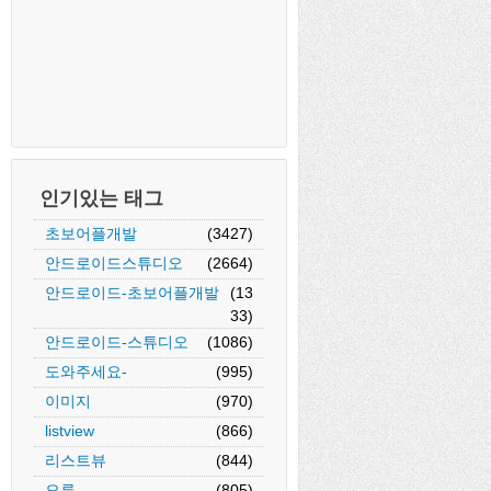
인기있는 태그
초보어플개발
(3427)
안드로이드스튜디오
(2664)
안드로이드-초보어플개발
(13
33)
안드로이드-스튜디오
(1086)
도와주세요-
(995)
이미지
(970)
listview
(866)
리스트뷰
(844)
오류
(805)