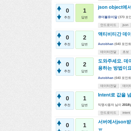
json objec
0
1
큐더블유이알
(
370
포인
추천
답변
안드로이드
json
액티비티간 데이
0
2
Autobhan
(
640
포인트
추천
답변
데이터전달
초보
도와주세요. 데
0
2
용하는 방법이요.
추천
답변
Autobhan
(
640
포인트
데이터전달
데이
Intent로 값
0
1
익명사용자
님이
2018
추천
답변
안드로이드
intent
서버에서json받기-
0
1
ㅠ