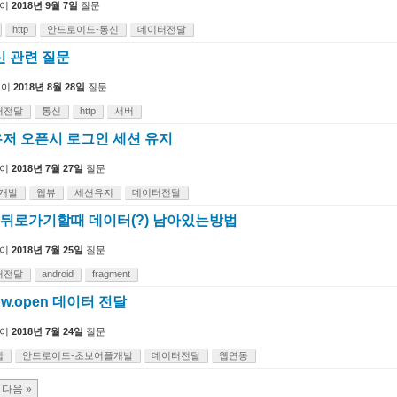
이
2018년 9월 7일
질문
http
안드로이드-통신
데이터전달
신 관련 질문
님이
2018년 8월 28일
질문
터전달
통신
http
서버
저 오픈시 로그인 세션 유지
이
2018년 7월 27일
질문
개발
웹뷰
세션유지
데이터전달
에서 뒤로가기할때 데이터(?) 남아있는방법
이
2018년 7월 25일
질문
터전달
android
fragment
w.open 데이터 전달
이
2018년 7월 24일
질문
앱
안드로이드-초보어플개발
데이터전달
웹연동
다음 »