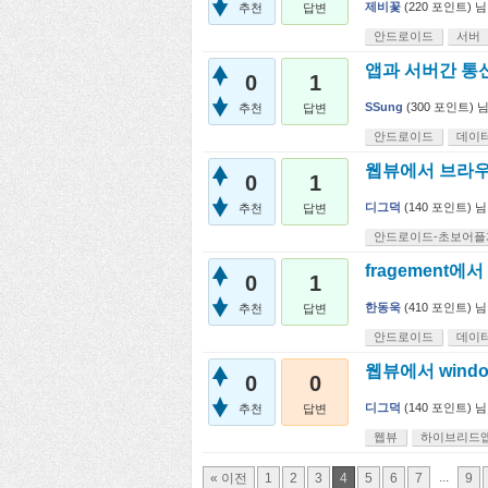
제비꽃
(
220
포인트)
님
추천
답변
안드로이드
서버
앱과 서버간 통
0
1
SSung
(
300
포인트)
추천
답변
안드로이드
데이
웹뷰에서 브라우
0
1
디그덕
(
140
포인트)
님
추천
답변
안드로이드-초보어플
fragement
0
1
한동욱
(
410
포인트)
님
추천
답변
안드로이드
데이
웹뷰에서 windo
0
0
디그덕
(
140
포인트)
님
추천
답변
웹뷰
하이브리드
...
« 이전
1
2
3
4
5
6
7
9