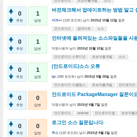
안드로이드
초보어플개발
소스
버전체크해서 업데이트하는 방법 알고 
0
1
아자>>
(
120
포인트)
님이
2015년 10월 12일
질문
추천
답변
안드로이드
업데이트
소스
인터넷에 올려져있는 소스파일들을 사용
0
1
익명사용자
님이
2015년 10월 10일
질문
추천
답변
안드로이드-스튜디오
초보어플개발
소스
(안드로이드)소스 오류
0
1
lgr
(
280
포인트)
님이
2015년 9월 28일
질문
추천
답변
안드로이드-이클립스
초보어플개발
안드로이드
안드로이드 PackageManager 질문이요.
0
0
익명사용자
님이
2015년 9월 7일
질문
추천
답변
안드로이드
android
안드로이드앱
초보어플
로그인 소스 질문입니다.
0
0
뚜스
(
120
포인트)
님이
2015년 9월 2일
질문
추천
답변