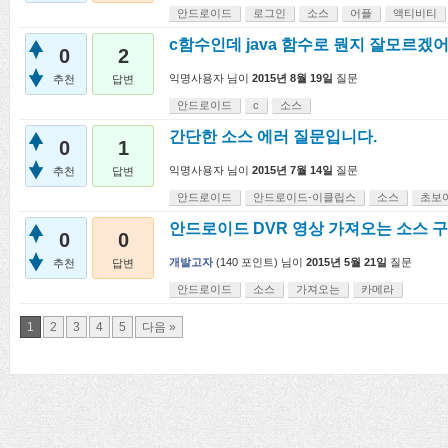
안드로이드
로그인
소스
어플
액티비티
c함수인데 java 함수로 뭔지 잘모르겠
0
2
익명사용자
님이
2015년 8월 19일
질문
추천
답변
안드로이드
c
소스
간단한 소스 에러 질문입니다.
0
1
익명사용자
님이
2015년 7월 14일
질문
추천
답변
안드로이드
안드로이드-이클립스
소스
초보
안드로이드 DVR 영상 가져오는 소스 
0
0
개발고자
(
140
포인트)
님이
2015년 5월 21일
질문
추천
답변
안드로이드
소스
가져오는
카메라
1
2
3
4
5
다음 »