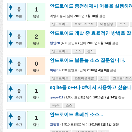
안드로이드 충전해제시 어플을 실행하
0
1
익명사용자
님이
2016년 7월 18일
질문
추천
답변
안드로이드
브로드캐스트
어플실행
소스
안드로이드 개발 중 효율적인 방법을 잘 
0
2
행인28
(
480
포인트)
님이
2016년 6월 14일
질문
추천
답변
안드로이드
소스
검사
안드로이드 볼륨놉 소스 질문입니다.
0
0
어뭐야
(
120
포인트)
님이
2016년 4월 8일
질문
추천
답변
안드로이드
초보어플개발
소스
안드로이드
sqlite를 c++나 c#에서 사용하고 싶습니
0
1
grape111
(
1,950
포인트)
님이
2016년 2월 14일
질문
추천
답변
sqlite
소스
안드로이드 후레쉬 소스...
0
1
껄껄앱
(
1,910
포인트)
님이
2016년 2월 1일
질문
추천
답변