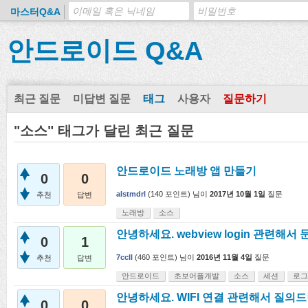
마스터Q&A
안드로이드 Q&A
최근 질문
미답변 질문
태그
사용자
질문하기
"소스" 태그가 달린 최근 질문
안드로이드 노래방 앱 만들기
0
0
alstmdrl
(
140
포인트)
님이
2017년 10월 1일
질문
추천
답변
노래방
소스
안녕하세요. webview login 관련해서
0
1
7ccll
(
460
포인트)
님이
2016년 11월 4일
질문
추천
답변
안드로이드
초보어플개발
소스
세션
로그
안녕하세요. WIFI 연결 관련해서 질의
0
0