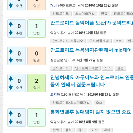
7ccll
(
460
포인트)
님이
2016년 10월 25일
질문
추천
답변
안드로이드
초보어플개발
연결
안드로이드
안드로이드 음악어플 보완(?) 문의드려
0
1
익명사용자
님이
2016년 10월 5일
질문
추천
답변
안드로이드-스튜디오
초보어플개발
소스
안
안드로이드 녹음방지관련해서 mic제어
0
0
질문질문
님이
2016년 9월 27일
질문
추천
답변
안드로이드
안드로이드개발
소스
질문
안녕하세요 아두이노와 안드로이드 연동
0
2
동이 안돼서 질문드립니다
추천
답변
고지하
(
190
포인트)
님이
2016년 9월 27일
질문
안드로이드-초보어플개발
소스
통화연결후 상대방이 받지 않으면 종료
0
1
익명사용자
님이
2016년 8월 4일
질문
추천
답변
전화
통화
끊기
소스
예제