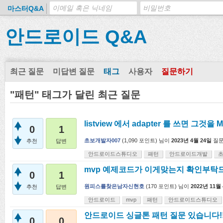
마스터Q&A
안드로이드 Q&A
최근 질문
미답변 질문
태그
사용자
질문하기
"패턴" 태그가 달린 최근 질문
listview 에서 adapter 를 쓰면 그것을 
0
1
초보개발자007
(
1,090
포인트)
님이
2023년 4월 24일
질
추천
답변
안드로이드스튜디오
패턴
안드로이드개발
mvp 예제코드가 이게맞는지 확인부탁
0
1
원피스를찾은남자신현호
(
170
포인트)
님이
2022년 11월
추천
답변
안드로이드
mvp
패턴
안드로이드스튜디오
안드로이드 싱글톤 패턴 질문 있습니다!
0
0