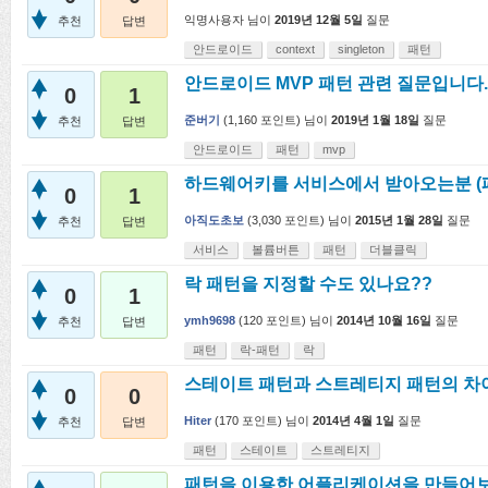
익명사용자
님이
2019년 12월 5일
질문
추천
답변
안드로이드
context
singleton
패턴
안드로이드 MVP 패턴 관련 질문입니다.
0
1
준버기
(
1,160
포인트)
님이
2019년 1월 18일
질문
추천
답변
안드로이드
패턴
mvp
하드웨어키를 서비스에서 받아오는분 (
0
1
아직도초보
(
3,030
포인트)
님이
2015년 1월 28일
질문
추천
답변
서비스
볼륨버튼
패턴
더블클릭
락 패턴을 지정할 수도 있나요??
0
1
ymh9698
(
120
포인트)
님이
2014년 10월 16일
질문
추천
답변
패턴
락-패턴
락
스테이트 패턴과 스트레티지 패턴의 차
0
0
Hiter
(
170
포인트)
님이
2014년 4월 1일
질문
추천
답변
패턴
스테이트
스트레티지
패턴을 이용한 어플리케이션을 만들어보