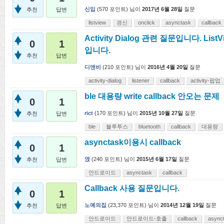
신입
(
570
포인트)
님이
2017년 6월 28일
질문
추천
답변
listview
갱신
onclick
asynctask
callback
Activity Dialog 관련 질문입니다. Li
0
1
입니다.
추천
답변
디앤비
(
210
포인트)
님이
2016년 4월 20일
질문
activity-dialog
listener
callback
activity-팝업
ble 대용량 write callback 안오는 문제
0
1
rict
(
170
포인트)
님이
2015년 10월 27일
질문
추천
답변
ble
블루투스
bluetooth
callback
대용량
asynctask이용시 callback
0
1
엱
(
240
포인트)
님이
2015년 6월 17일
질문
추천
답변
안드로이드
asynctask
callback
Callback 사용 질문입니다.
0
1
노예의집
(
23,370
포인트)
님이
2014년 12월 19일
질문
추천
답변
안드로이드
안드로이드-호출
callback
async