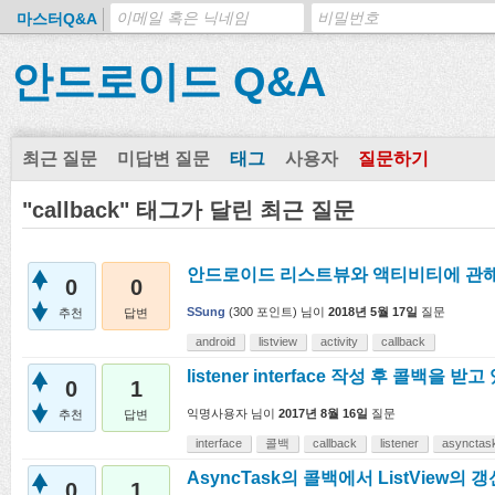
마스터Q&A
안드로이드 Q&A
최근 질문
미답변 질문
태그
사용자
질문하기
"callback" 태그가 달린 최근 질문
안드로이드 리스트뷰와 액티비티에 관
0
0
SSung
(
300
포인트)
님이
2018년 5월 17일
질문
추천
답변
android
listview
activity
callback
listener interface 작성 후 콜백을
0
1
익명사용자
님이
2017년 8월 16일
질문
추천
답변
interface
콜백
callback
listener
asynctas
AsyncTask의 콜백에서 ListView의 
0
1