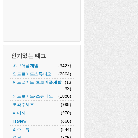
인기있는 태그
초보어플개발
(3427)
안드로이드스튜디오
(2664)
안드로이드-초보어플개발
(13
33)
안드로이드-스튜디오
(1086)
도와주세요-
(995)
이미지
(970)
listview
(866)
리스트뷰
(844)
오류
(805)