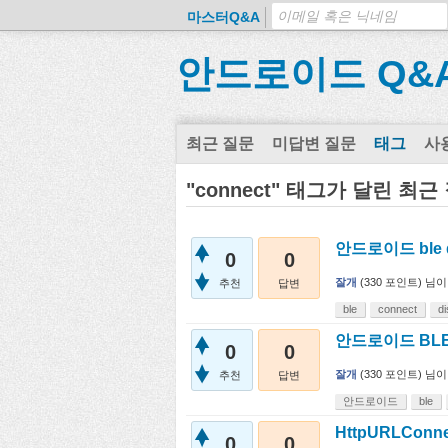
마스터Q&A
안드로이드 Q&
최근 질문
미답변 질문
태그
사
"connect" 태그가 달린 최근
안드로이드 ble 
0
0
잘개
(
330
포인트)
님이
추천
답변
ble
connect
d
안드로이드 BLE 
0
0
잘개
(
330
포인트)
님이
추천
답변
안드로이드
ble
HttpURLConne
0
0