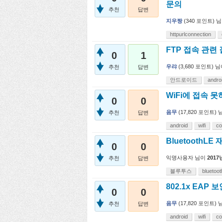
문의
추천
답변
지우짱
(
340
포인트)
님
httpurlconnection
FTP 접속 관
0
1
우랴
(
3,680
포인트)
님
추천
답변
안드로이드
andro
WiFi에 접속 
0
0
음무
(
17,820
포인트)
추천
답변
android
wifi
co
BluetoothL
0
0
익명사용자
님이
2017
추천
답변
블루투스
bluetoot
802.1x EAP
0
0
음무
(
17,820
포인트)
추천
답변
android
wifi
co