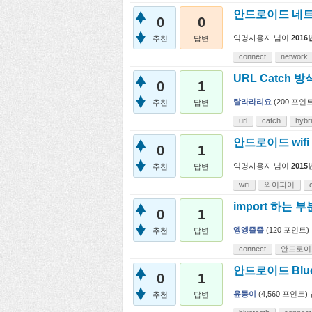
안드로이드 네트
0
0
익명사용자
님이
2016
추천
답변
connect
network
URL Catch
0
1
랄라라리요
(
200
포인트
추천
답변
url
catch
hybr
안드로이드 wifi
0
1
익명사용자
님이
2015
추천
답변
wifi
와이파이
import 하는 
0
1
엥엥즐즐
(
120
포인트)
추천
답변
connect
안드로이
안드로이드 Blu
0
1
윤둥이
(
4,560
포인트)
추천
답변