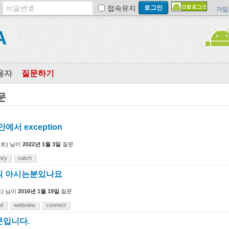
접속유지
가입
A
용자
질문하기
문
안에서 exception
트)
님이
2022년 1월 3일
질문
try
catch
 방식 아시는분있나요
)
님이
2016년 1월 19일
질문
id
webview
connect
질문입니다.