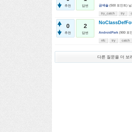
금색술
(
500
포인트)
님
추천
답변
try_catch
try
NoClassDefFo
0
2
AndroidPark
(
900
포인
추천
답변
nfc
try
catch
다른 질문을 더 