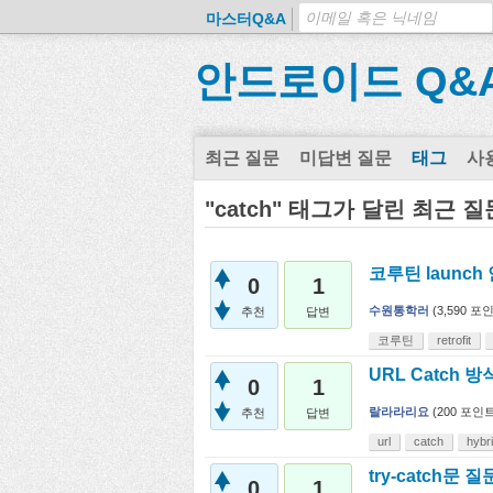
마스터Q&A
안드로이드 Q&
최근 질문
미답변 질문
태그
사
"catch" 태그가 달린 최근 질
코루틴 launch 
0
1
수원통학러
(
3,590
포인
추천
답변
코루틴
retrofit
URL Catch
0
1
랄라라리요
(
200
포인트
추천
답변
url
catch
hybr
try-catch문 
0
1