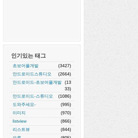
인기있는 태그
초보어플개발
(3427)
안드로이드스튜디오
(2664)
안드로이드-초보어플개발
(13
33)
안드로이드-스튜디오
(1086)
도와주세요-
(995)
이미지
(970)
listview
(866)
리스트뷰
(844)
오류
(805)